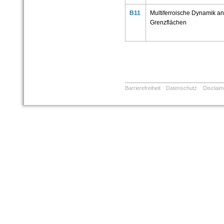
B11
Multiferroische Dynamik an
Grenzflächen
Barrierefreiheit
Datenschutz
Disclaim