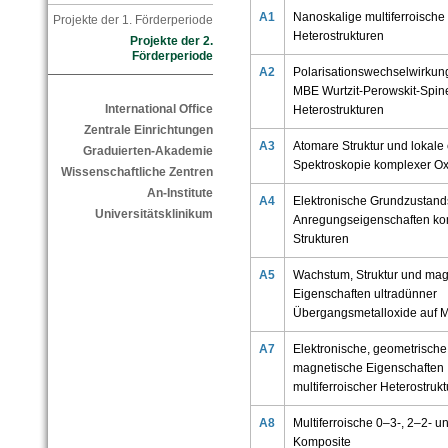
A1
Nanoskalige multiferroische
Projekte der 1. Förderperiode
Heterostrukturen
Projekte der 2.
Förderperiode
A2
Polarisationswechselwirkung
MBE Wurtzit-Perowskit-Spine
International Office
Heterostrukturen
Zentrale Einrichtungen
A3
Atomare Struktur und lokale
Graduierten-Akademie
Spektroskopie komplexer Ox
Wissenschaftliche Zentren
An-Institute
A4
Elektronische Grundzustand
Universitätsklinikum
Anregungseigenschaften ko
Strukturen
A5
Wachstum, Struktur und mag
Eigenschaften ultradünner
Übergangsmetalloxide auf M
A7
Elektronische, geometrisch
magnetische Eigenschaften
multiferroischer Heterostruk
A8
Multiferroische 0–3-, 2–2- u
Komposite