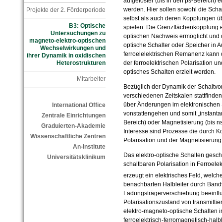
aufgelöster (bis in den ps-Bereich) e
werden. Hier sollen sowohl die Scha
Projekte der 2. Förderperiode
selbst als auch deren Kopplungen ü
B3: Optische
spielen. Die Grenzflächenkopplung e
Untersuchungen zu
optischen Nachweis ermöglicht und 
magneto-elektro-optischen
optische Schalter oder Speicher in Au
Wechselwirkungen und
ferroelelektrischen Remanenz kann d
ihrer Dynamik in oxidischen
der ferroelektrischen Polarisation 
Heterostrukturen
optisches Schalten erzielt werden.
Mitarbeiter
Bezüglich der Dynamik der Schaltvor
verschiedenen Zeitskalen stattfinden
über Änderungen im elektronischen S
International Office
vonstattengehen und somit „instantan
Zentrale Einrichtungen
Bereich) oder Magnetisierung (bis n
Graduierten-Akademie
Interesse sind Prozesse die durch K
Wissenschaftliche Zentren
Polarisation und der Magnetisierung
An-Institute
Das elektro-optische Schalten gesch
Universitätsklinikum
schaltbaren Polarisation in Ferroele
erzeugt ein elektrisches Feld, welch
benachbarten Halbleiter durch Ban
Ladungsträgerverschiebung beeinflus
Polarisationszustand von transmittier
elektro-magneto-optische Schalten in
ferroelektrisch-ferromagnetisch-halbl