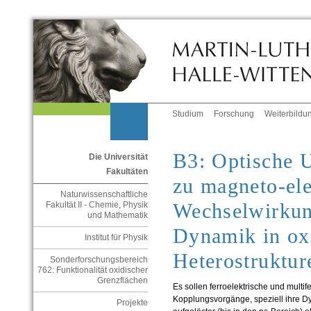
Studium
Forschung
Weiterbildu
B3: Optische 
Die Universität
Fakultäten
zu magneto-ele
Naturwissenschaftliche
Wechselwirkun
Fakultät II - Chemie, Physik
und Mathematik
Dynamik in ox
Institut für Physik
Heterostruktur
Sonderforschungsbereich
762: Funktionalität oxidischer
Grenzflächen
Es sollen ferroelektrische und multif
Kopplungsvorgänge, speziell ihre Dyna
Projekte