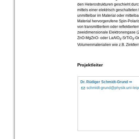
den Heterostrukturen geschieht dur
mittels einer elektrisch geschalteten
unmittelbar im Material oder mittelb
Material hervorgerufene Spin-Polari
von transmittiertem oder reflektiertem
zweidimensionale Elektronengase (
ZnO-MgZnO- oder LaAlO
-SrTiO
-G
3
3
Volumenmaterialien wie z.B. Zinkferri
Projektleiter
Dr. Rüdiger Schmidt-Grund ⇒
schmidt-grund@physik.uni-leip