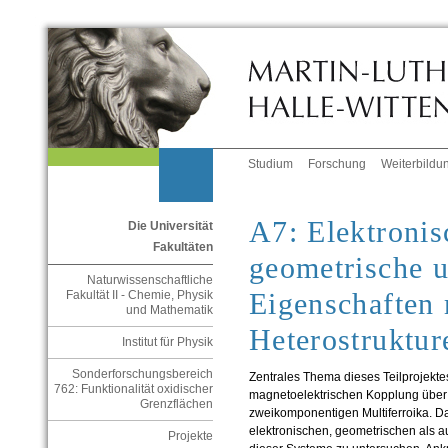
Studium
Forschung
Weiterbildu
A7: Elektronis
Die Universität
Fakultäten
geometrische 
Naturwissenschaftliche
Eigenschaften 
Fakultät II - Chemie, Physik
und Mathematik
Heterostruktur
Institut für Physik
Sonderforschungsbereich
Zentrales Thema dieses Teilprojekte
762: Funktionalität oxidischer
magnetoelektrischen Kopplung über 
Grenzflächen
zweikomponentigen Multiferroika. Daz
elektronischen, geometrischen als 
Projekte