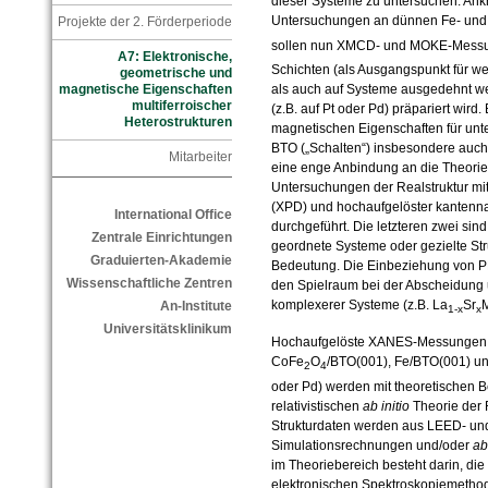
dieser Systeme zu untersuchen. Ank
Untersuchungen an dünnen Fe- und 
Projekte der 2. Förderperiode
sollen nun XMCD- und MOKE-Messu
A7: Elektronische,
Schichten (als Ausgangspunkt für we
geometrische und
als auch auf Systeme ausgedehnt we
magnetische Eigenschaften
multiferroischer
(z.B. auf Pt oder Pd) präpariert wird.
Heterostrukturen
magnetischen Eigenschaften für unte
BTO („Schalten“) insbesondere auc
Mitarbeiter
eine enge Anbindung an die Theorie
Untersuchungen der Realstruktur m
(XPD) und hochaufgelöster kantenn
International Office
durchgeführt. Die letzteren zwei sind
Zentrale Einrichtungen
geordnete Systeme oder gezielte Stru
Graduierten-Akademie
Bedeutung. Die Einbeziehung von PL
Wissenschaftliche Zentren
den Spielraum bei der Abscheidung 
komplexerer Systeme (z.B. La
Sr
An-Institute
1-x
x
Universitätsklinikum
Hochaufgelöste XANES-Messungen fü
CoFe
O
/BTO(001), Fe/BTO(001) un
2
4
oder Pd) werden mit theoretischen 
relativistischen
ab initio
Theorie der 
Strukturdaten werden aus LEED- u
Simulationsrechnungen und/oder
ab
im Theoriebereich besteht darin, di
elektronischen Spektroskopiemethod