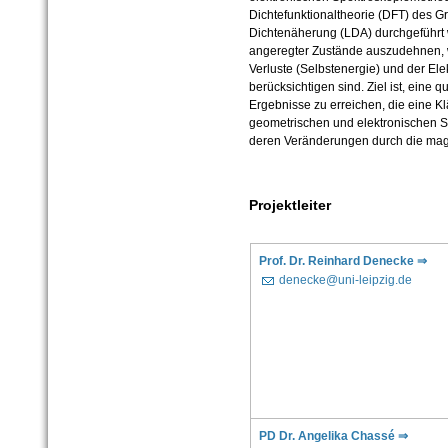
Dichtefunktionaltheorie (DFT) des G
Dichtenäherung (LDA) durchgeführt w
angeregter Zustände auszudehnen, 
Verluste (Selbstenergie) und der E
berücksichtigen sind. Ziel ist, eine q
Ergebnisse zu erreichen, die eine Kl
geometrischen und elektronischen S
deren Veränderungen durch die magn
Projektleiter
Prof. Dr. Reinhard Denecke ⇒
denecke@uni-leipzig.de
PD Dr. Angelika Chassé ⇒