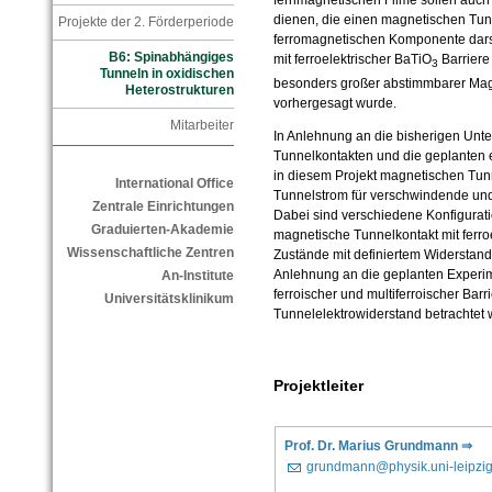
dienen, die einen magnetischen Tun
Projekte der 2. Förderperiode
ferromagnetischen Komponente darst
B6: Spinabhängiges
mit ferroelektrischer BaTiO
Barriere 
3
Tunneln in oxidischen
besonders großer abstimmbarer Mag
Heterostrukturen
vorhergesagt wurde.
Mitarbeiter
In Anlehnung an die bisherigen Un
Tunnelkontakten und die geplanten 
in diesem Projekt magnetischen Tun
International Office
Tunnelstrom für verschwindende un
Zentrale Einrichtungen
Dabei sind verschiedene Konfigurati
Graduierten-Akademie
magnetische Tunnelkontakt mit ferroe
Wissenschaftliche Zentren
Zustände mit definiertem Widerstand
Anlehnung an die geplanten Experim
An-Institute
ferroischer und multiferroischer Bar
Universitätsklinikum
Tunnelelektrowiderstand betrachtet 
Projektleiter
Prof. Dr. Marius Grundmann ⇒
grundmann@physik.uni-leipzig