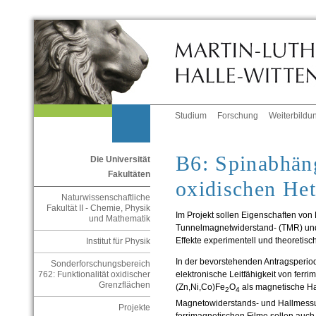
Studium
Forschung
Weiterbildu
B6: Spinabhän
Die Universität
Fakultäten
oxidischen Het
Naturwissenschaftliche
Fakultät II - Chemie, Physik
Im Projekt sollen Eigenschaften von 
und Mathematik
Tunnelmagnetwiderstand- (TMR) und
Effekte experimentell und theoretisc
Institut für Physik
In der bevorstehenden Antragsperio
Sonderforschungsbereich
elektronische Leitfähigkeit von ferr
762: Funktionalität oxidischer
Grenzflächen
(Zn,Ni,Co)Fe
O
als magnetische Hal
2
4
Magnetowiderstands- und Hallmessu
Projekte
ferrimagnetischen Filme sollen auch a