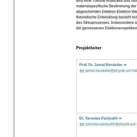
wird eine Theorie entwickelt und num
materialspezifische Bestimmung der
abgeschirmten Elektron-Elektron-Wec
theoretische Entwicklung bezieht si
des Streuprozesses. Insbesondere w
die gemessenen Elektronenspektren
Projektleiter
Prof. Dr. Jamal Berakdar ⇒
jamal.berakdar@physik.uni-hal
Dr. Yaroslav Pavlyukh ⇒
yaroslav.pavlyukh@physik.uni-