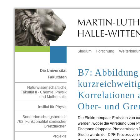
Studium
Forschung
Weiterbildu
B7: Abbildung
Die Universität
Fakultäten
kurzreichweiti
Naturwissenschaftliche
Korrelationen 
Fakultät II - Chemie, Physik
und Mathematik
Ober- und Gre
Institut für Physik
Sonderforschungsbereich
Die Elektronenpaar-Emission von oxi
762: Funktionalität oxidischer
werden, wobei die Anregung über Pr
Grenzflächen
Photonen (doppelte Photoemission DP
Studie wurde der DPE-Prozess von st
Projekte