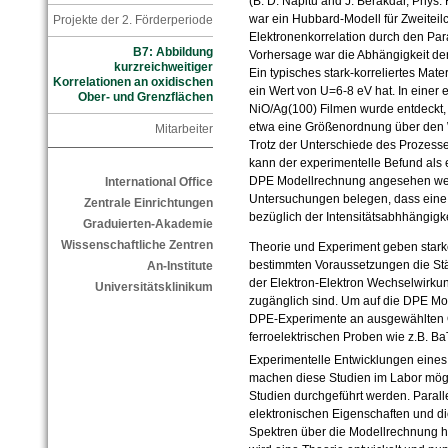
(B. D. Napitu and J. Berakdar, Phys.
war ein Hubbard-Modell für Zweiteilc
Projekte der 2. Förderperiode
Elektronenkorrelation durch den Par
B7: Abbildung
Vorhersage war die Abhängigkeit de
kurzreichweitiger
Ein typisches stark-korreliertes Mate
Korrelationen an oxidischen
ein Wert von U=6-8 eV hat. In einer 
Ober- und Grenzflächen
NiO/Ag(100) Filmen wurde entdeckt, 
etwa eine Größenordnung über den W
Mitarbeiter
Trotz der Unterschiede des Prozess
kann der experimentelle Befund als 
DPE Modellrechnung angesehen werd
International Office
Untersuchungen belegen, dass eine 
Zentrale Einrichtungen
bezüglich der Intensitätsabhhängigke
Graduierten-Akademie
Wissenschaftliche Zentren
Theorie und Experiment geben stark
bestimmten Voraussetzungen die St
An-Institute
der Elektron-Elektron Wechselwirku
Universitätsklinikum
zugänglich sind. Um auf die DPE M
DPE-Experimente an ausgewählten 
ferroelektrischen Proben wie z.B. B
Experimentelle Entwicklungen eines
machen diese Studien im Labor mögl
Studien durchgeführt werden. Paral
elektronischen Eigenschaften und di
Spektren über die Modellrechnung 