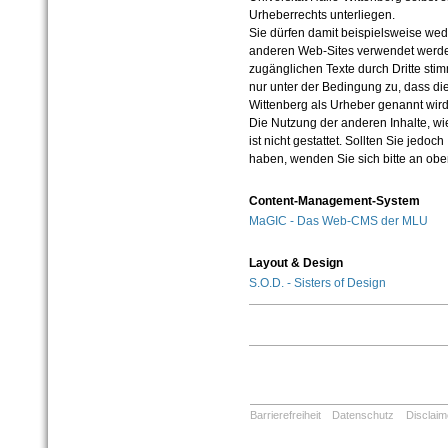
Urheberrechts unterliegen.
Sie dürfen damit beispielsweise wed
anderen Web-Sites verwendet werde
zugänglichen Texte durch Dritte sti
nur unter der Bedingung zu, dass die
Wittenberg als Urheber genannt wird
Die Nutzung der anderen Inhalte, wie
ist nicht gestattet. Sollten Sie jedo
haben, wenden Sie sich bitte an ob
Content-Management-System
MaGIC - Das Web-CMS der MLU
Layout & Design
S.O.D. - Sisters of Design
Barrierefreiheit
Datenschutz
Disclaim