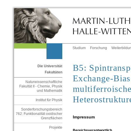
Studium
Forschung
Weiterbildu
B5: Spintransp
Die Universität
Fakultäten
Exchange-Bias
Naturwissenschaftliche
multiferroisch
Fakultät II - Chemie, Physik
und Mathematik
Heterostruktur
Institut für Physik
Sonderforschungsbereich
762: Funktionalität oxidischer
Impressum
Grenzflächen
Projekte
Bereichsverantwortlich