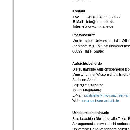
Kontakt
Fax
+49 (0)345 55 27 077
E-Mail
info@uni-halle.de
Internet
www.uni-halle.de
Postanschrift
Martin-Luther-Universität Halle-Witt
(Adressat, z.B. Fakultät und/oder Inst
06099 Halle (Saale)
Aufsichtsbehörde
Die zuständige Aufsichtsbehörde ist
Ministerium für Wissenschaft, Ener
Sachsen-Anhalt
Leipziger Straße 58
39112 Magdeburg
E-Mail:
poststelle@mwu.sachsen-anh
Web:
mwu.sachsen-anhalt.de
Urheberrechtshinweis
Bitte beachten Sie, dass alle Texte, 
Arrangements - soweit nicht anders er
Universität Halle-Wittenberg selbst 