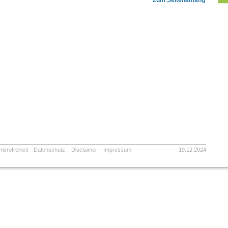
Zum Seitenanfang
rierefreiheit
Datenschutz
Disclaimer
Impressum
19.12.2024