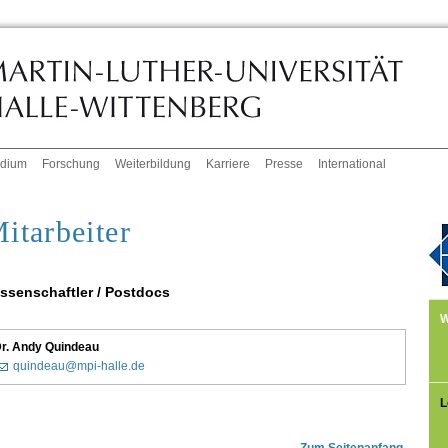
udium
Forschung
Weiterbildung
Karriere
Presse
International
itarbeiter
ssenschaftler / Postdocs
W
r. Andy Quindeau
quindeau@mpi-halle.de
L