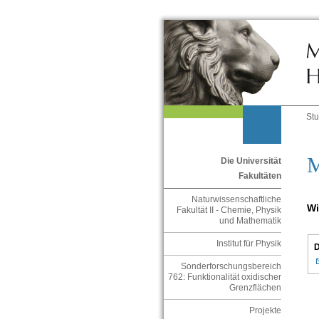
St
M
Die Universität
Fakultäten
Naturwissenschaftliche
Wi
Fakultät II - Chemie, Physik
und Mathematik
Institut für Physik
D
Sonderforschungsbereich
762: Funktionalität oxidischer
Grenzflächen
Projekte