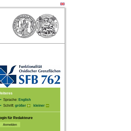
eiteres
Sprache:
English
Schrift:
größer
kleiner
ogin für Redakteure