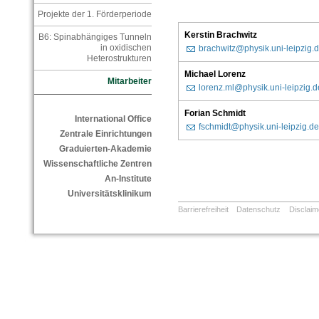
Projekte der 1. Förderperiode
Kerstin Brachwitz
B6: Spinabhängiges Tunneln
in oxidischen
brachwitz@physik.uni-leipzig.
Heterostrukturen
Michael Lorenz
Mitarbeiter
lorenz.ml@physik.uni-leipzig.d
Forian Schmidt
International Office
fschmidt@physik.uni-leipzig.de
Zentrale Einrichtungen
Graduierten-Akademie
Wissenschaftliche Zentren
An-Institute
Universitätsklinikum
Barrierefreiheit
Datenschutz
Disclaim