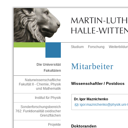
Studium
Forschung
Weiterbildu
Mitarbeiter
Die Universität
Fakultäten
Naturwissenschaftliche
Wissenschaftler / Postdocs
Fakultät II - Chemie, Physik
und Mathematik
Institut für Physik
Dr. Igor Maznichenko
igor.maznichenko@physik.uni-
Sonderforschungsbereich
762: Funktionalität oxidischer
Grenzflächen
Projekte
Doktoranden