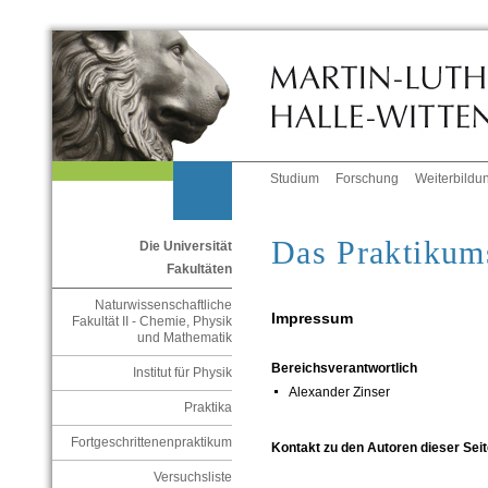
Studium
Forschung
Weiterbildu
Das Praktikum
Die Universität
Fakultäten
Naturwissenschaftliche
Impressum
Fakultät II - Chemie, Physik
und Mathematik
Bereichsverantwortlich
Institut für Physik
Alexander Zinser
Praktika
Fortgeschrittenenpraktikum
Kontakt zu den Autoren dieser Seit
Versuchsliste