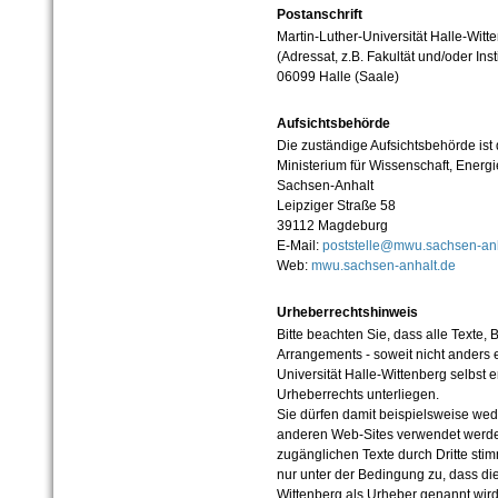
Postanschrift
Martin-Luther-Universität Halle-Witt
(Adressat, z.B. Fakultät und/oder Inst
06099 Halle (Saale)
Aufsichtsbehörde
Die zuständige Aufsichtsbehörde ist
Ministerium für Wissenschaft, Ener
Sachsen-Anhalt
Leipziger Straße 58
39112 Magdeburg
E-Mail:
poststelle@mwu.sachsen-anh
Web:
mwu.sachsen-anhalt.de
Urheberrechtshinweis
Bitte beachten Sie, dass alle Texte, 
Arrangements - soweit nicht anders er
Universität Halle-Wittenberg selbst 
Urheberrechts unterliegen.
Sie dürfen damit beispielsweise wed
anderen Web-Sites verwendet werde
zugänglichen Texte durch Dritte sti
nur unter der Bedingung zu, dass die
Wittenberg als Urheber genannt wird