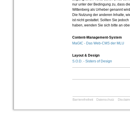
nur unter der Bedingung zu, dass die
Wittenberg als Urheber genannt wird
Die Nutzung der anderen Inhalte, wie
ist nicht gestattet. Sollten Sie jedo
haben, wenden Sie sich bitte an ob
Content-Management-System
MaGIC - Das Web-CMS der MLU
Layout & Design
S.O.D. - Sisters of Design
Barrierefreiheit
Datenschutz
Disclaim