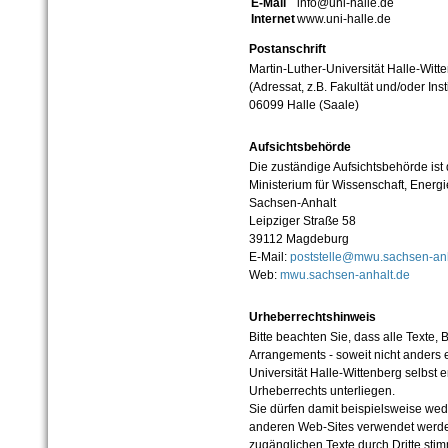
E-Mail
info@uni-halle.de
Internet
www.uni-halle.de
Postanschrift
Martin-Luther-Universität Halle-Witt
(Adressat, z.B. Fakultät und/oder Inst
06099 Halle (Saale)
Aufsichtsbehörde
Die zuständige Aufsichtsbehörde ist
Ministerium für Wissenschaft, Ener
Sachsen-Anhalt
Leipziger Straße 58
39112 Magdeburg
E-Mail:
poststelle@mwu.sachsen-anh
Web:
mwu.sachsen-anhalt.de
Urheberrechtshinweis
Bitte beachten Sie, dass alle Texte, 
Arrangements - soweit nicht anders er
Universität Halle-Wittenberg selbst 
Urheberrechts unterliegen.
Sie dürfen damit beispielsweise wed
anderen Web-Sites verwendet werde
zugänglichen Texte durch Dritte sti