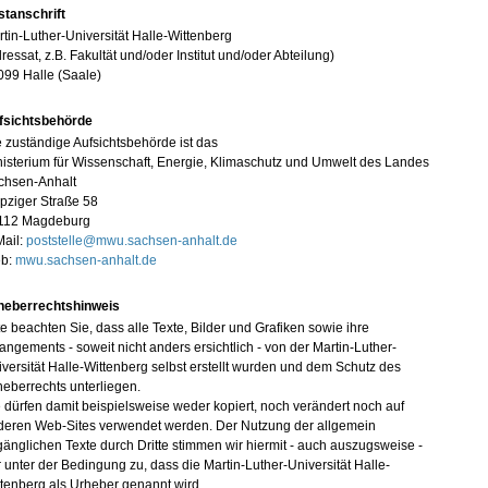
stanschrift
tin-Luther-Universität Halle-Wittenberg
ressat, z.B. Fakultät und/oder Institut und/oder Abteilung)
099 Halle (Saale)
fsichtsbehörde
 zuständige Aufsichtsbehörde ist das
isterium für Wissenschaft, Energie, Klimaschutz und Umwelt des Landes
chsen-Anhalt
pziger Straße 58
112 Magdeburg
Mail:
poststelle@mwu.sachsen-anhalt.de
b:
mwu.sachsen-anhalt.de
heberrechtshinweis
te beachten Sie, dass alle Texte, Bilder und Grafiken sowie ihre
angements - soweit nicht anders ersichtlich - von der Martin-Luther-
versität Halle-Wittenberg selbst erstellt wurden und dem Schutz des
eberrechts unterliegen.
 dürfen damit beispielsweise weder kopiert, noch verändert noch auf
deren Web-Sites verwendet werden. Der Nutzung der allgemein
änglichen Texte durch Dritte stimmen wir hiermit - auch auszugsweise -
 unter der Bedingung zu, dass die Martin-Luther-Universität Halle-
tenberg als Urheber genannt wird.