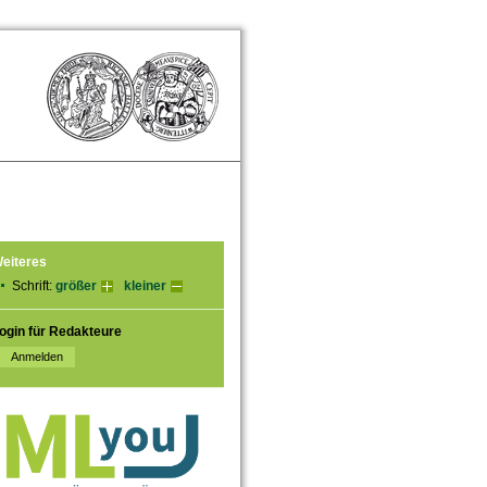
eiteres
Schrift:
größer
kleiner
ogin für Redakteure