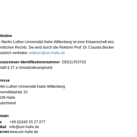
titution
 Martin-Luther-Universität Halle-Wittenberg ist eine Körperschaft des
entlichen Rechts. Sie wird durch die Rektorin Prof. Dr. Claudia Becker
etzlich vertreten:
rektorin@uni-halle.de
satzsteuer-Identifikationsnummer
DE811353703
mäß § 27 a Umsatzsteuergesetz
resse
tin-Luther-Universität Halle-Wittenberg
versitätsplatz 10
108 Halle
utschland
ntakt
x
+49 (0)345 55 27 077
Mail
info@uni-halle.de
ternet
www.uni-halle.de