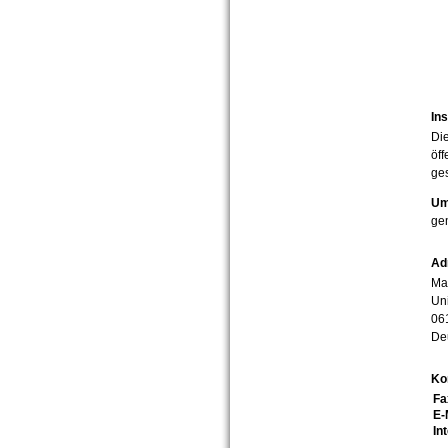
Ins
Die
öff
ges
Um
ge
Ad
Mar
Uni
06
De
Ko
Fa
E-
In