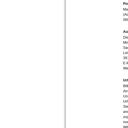
Po
Mar
(Ad
06
Au
Die
Min
Sa
Lei
39
E-
We
Ur
Bit
Arr
Uni
Urh
Sie
an
zug
nur
Wit