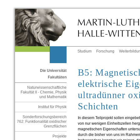
Studium
Forschung
Weiterbildu
B5: Magnetisc
Die Universität
Fakultäten
elektrische Ei
Naturwissenschaftliche
ultradünner ox
Fakultät II - Chemie, Physik
und Mathematik
Schichten
Institut für Physik
Sonderforschungsbereich
In diesem Teilprojekt sollen eingebe
762: Funktionalität oxidischer
von nur wenigen Einheitszellen herge
Grenzflächen
magnetischen Eigenschaften untersuc
durch die bisher von uns im Rahmen
Projekte