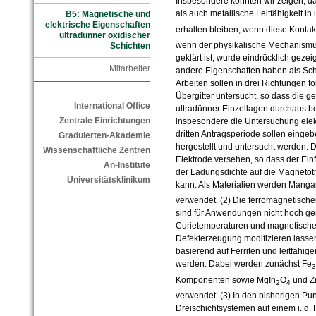
Insbesondere konnten wir zeigen, d
als auch metallische Leitfähigkeit in
B5: Magnetische und
elektrische Eigenschaften
erhalten bleiben, wenn diese Konta
ultradünner oxidischer
wenn der physikalische Mechanismus 
Schichten
geklärt ist, wurde eindrücklich gezei
Mitarbeiter
andere Eigenschaften haben als Schi
Arbeiten sollen in drei Richtungen f
Übergitter untersucht, so dass die g
International Office
ultradünner Einzellagen durchaus bet
Zentrale Einrichtungen
insbesondere die Untersuchung elektr
dritten Antragsperiode sollen eingeb
Graduierten-Akademie
hergestellt und untersucht werden. 
Wissenschaftliche Zentren
Elektrode versehen, so dass der Einf
An-Institute
der Ladungsdichte auf die Magnetot
Universitätsklinikum
kann. Als Materialien werden Mang
verwendet. (2) Die ferromagnetisch
sind für Anwendungen nicht hoch ge
Curietemperaturen und magnetische E
Defekterzeugung modifizieren lassen
basierend auf Ferriten und leitfähige
werden. Dabei werden zunächst Fe
3
Komponenten sowie MgIn
O
und Z
2
4
verwendet. (3) In den bisherigen Pu
Dreischichtsystemen auf einem i. d. R