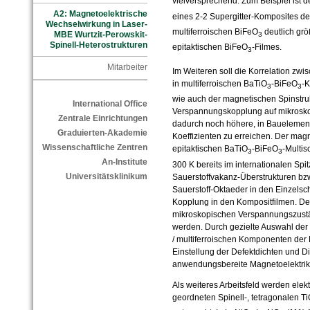
vielversprechend. Zum Beispiel ist d
A2: Magnetoelektrische
eines 2-2 Supergitter-Komposites de
Wechselwirkung in Laser-
multiferroischen BiFeO
deutlich grö
MBE Wurtzit-Perowskit-
3
Spinell-Heterostrukturen
epitaktischen BiFeO
-Filmes.
3
Mitarbeiter
Im Weiteren soll die Korrelation zw
in multiferroischen BaTiO
-BiFeO
-K
3
3
wie auch der magnetischen Spinstru
International Office
Verspannungskopplung auf mikrosko
Zentrale Einrichtungen
dadurch noch höhere, in Bauelemen
Graduierten-Akademie
Koeffizienten zu erreichen. Der magn
Wissenschaftliche Zentren
epitaktischen BaTiO
-BiFeO
-Multis
3
3
An-Institute
300 K bereits im internationalen Sp
Universitätsklinikum
Sauerstoffvakanz-Überstrukturen bz
Sauerstoff-Oktaeder in den Einzelsc
Kopplung in den Kompositfilmen. Der
mikroskopischen Verspannungszustä
werden. Durch gezielte Auswahl der 
/ multiferroischen Komponenten der
Einstellung der Defektdichten und Dim
anwendungsbereite Magnetoelektrika
Als weiteres Arbeitsfeld werden ele
geordneten Spinell-, tetragonalen T