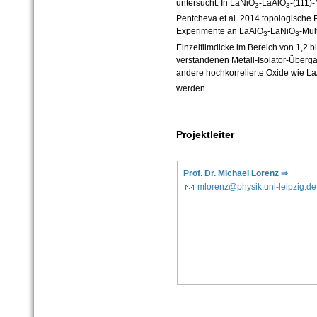
untersucht. In LaNiO
-LaAlO
-(111)
3
3
Pentcheva et al. 2014 topologische 
Experimente an LaAlO
-LaNiO
-Mul
3
3
Einzelfilmdicke im Bereich von 1,2 bi
verstandenen Metall-Isolator-Überg
andere hochkorrelierte Oxide wie L
werden.
Projektleiter
Prof. Dr. Michael Lorenz ⇒
mlorenz@physik.uni-leipzig.de