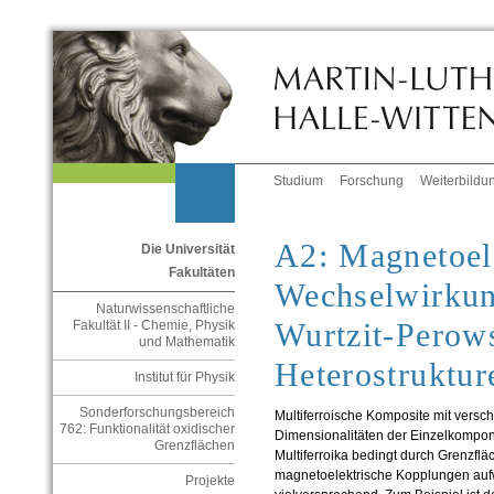
Studium
Forschung
Weiterbildu
A2: Magnetoel
Die Universität
Fakultäten
Wechselwirku
Naturwissenschaftliche
Wurtzit-Perows
Fakultät II - Chemie, Physik
und Mathematik
Heterostruktur
Institut für Physik
Sonderforschungsbereich
Multiferroische Komposite mit vers
762: Funktionalität oxidischer
Dimensionalitäten der Einzelkompo
Grenzflächen
Multiferroika bedingt durch Grenzflä
magnetoelektrische Kopplungen auf
Projekte