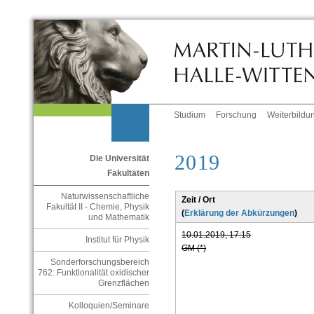
Studium
Forschung
Weiterbildu
2019
Die Universität
Fakultäten
Naturwissenschaftliche
Zeit / Ort
Fakultät II - Chemie, Physik
(
Erklärung der Abkürzungen
)
und Mathematik
10.01.2019, 17:15
Institut für Physik
GM (*)
Sonderforschungsbereich
762: Funktionalität oxidischer
Grenzflächen
Kolloquien/Seminare