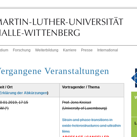
udium
Forschung
Weiterbildung
Karriere
Presse
International
ergangene Veranstaltungen
eit / Ort
Vortragender / Thema
Erklärung der Abkürzungen
)
W
0.01.2019, 17:15
Prof. Jens Kreisel
M (*)
(University of Luxembourg)
Strain and phase transitions in
L
oxide heterostructures and ultrathin
films