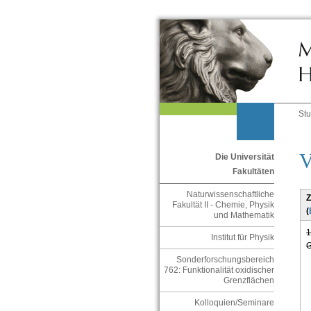
St
V
Die Universität
Fakultäten
Naturwissenschaftliche
Z
Fakultät II - Chemie, Physik
(
und Mathematik
1
Institut für Physik
G
Sonderforschungsbereich
762: Funktionalität oxidischer
Grenzflächen
Kolloquien/Seminare