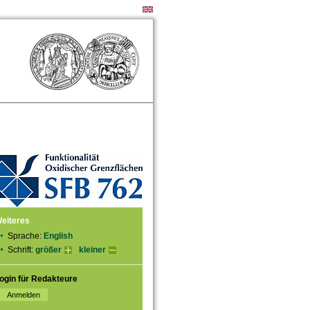
eiteres
Sprache:
English
Schrift:
größer
kleiner
ogin für Redakteure