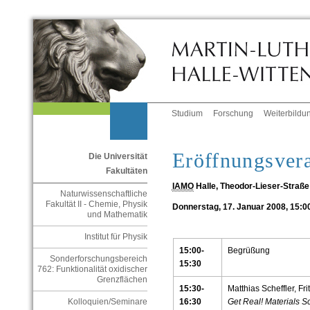
Studium
Forschung
Weiterbildu
Eröffnungsvera
Die Universität
Fakultäten
IAMO
Halle, Theodor-Lieser-Straße
Naturwissenschaftliche
Fakultät II - Chemie, Physik
Donnerstag, 17. Januar 2008, 15:0
und Mathematik
Institut für Physik
15:00-
Begrüßung
Sonderforschungsbereich
15:30
762: Funktionalität oxidischer
Grenzflächen
15:30-
Matthias Scheffler, Fri
16:30
Get Real! Materials S
Kolloquien/Seminare