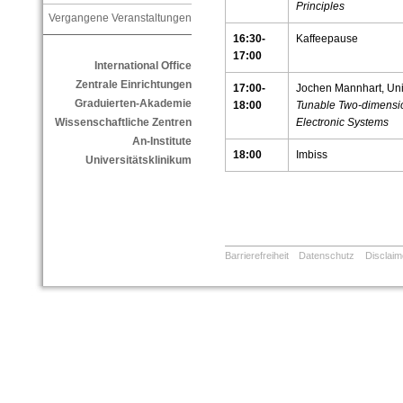
Principles
Vergangene Veranstaltungen
16:30-
Kaffeepause
17:00
International Office
Zentrale Einrichtungen
17:00-
Jochen Mannhart, Uni
Graduierten-Akademie
18:00
Tunable Two-dimensio
Electronic Systems
Wissenschaftliche Zentren
An-Institute
18:00
Imbiss
Universitätsklinikum
Barrierefreiheit
Datenschutz
Disclaim