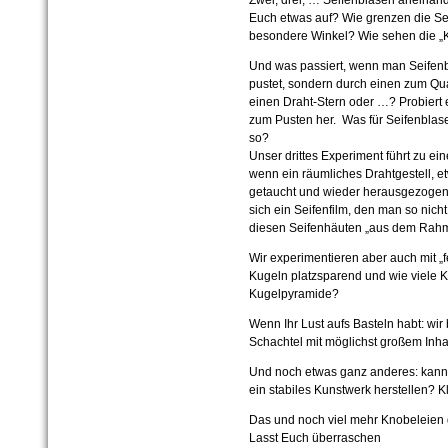
Euch etwas auf? Wie grenzen die S
besondere Winkel? Wie sehen die „
Und was passiert, wenn man Seifenb
pustet, sondern durch einen zum Q
einen Draht-Stern oder …? Probiert e
zum Pusten her. Was für Seifenblas
so?
Unser drittes Experiment führt zu e
wenn ein räumliches Drahtgestell, e
getaucht und wieder herausgezogen w
sich ein Seifenfilm, den man so nicht
diesen Seifenhäuten „aus dem Rahm
Wir experimentieren aber auch mit „
Kugeln platzsparend und wie viele K
Kugelpyramide?
Wenn Ihr Lust aufs Basteln habt: wir
Schachtel mit möglichst großem Inhal
Und noch etwas ganz anderes: kan
ein stabiles Kunstwerk herstellen? Kl
Das und noch viel mehr Knobeleien g
Lasst Euch überraschen