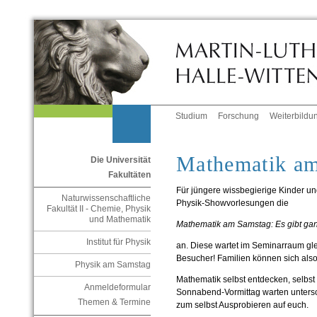
Studium
Forschung
Weiterbildu
Mathematik a
Die Universität
Fakultäten
Für jüngere wissbegierige Kinder und
Naturwissenschaftliche
Physik-Showvorlesungen die
Fakultät II - Chemie, Physik
und Mathematik
Mathematik am Samstag: Es gibt gan
Institut für Physik
an. Diese wartet im Seminarraum gl
Besucher! Familien können sich also 
Physik am Samstag
Mathematik selbst entdecken, selbst
Anmeldeformular
Sonnabend-Vormittag warten unters
Themen & Termine
zum selbst Ausprobieren auf euch.