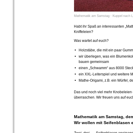
Mathematik am Samstag - Kuppel nach L
Habt ihr Spaß an interessanten „Ma
Kniffeleien?
Was wartet auf euch?
Holzstäbe, die mit ein paar Gu
wir überlegen, was ein Blumenko
bauen gemeinsam
einen „Schwamm“ aus 8000 Steck
ein XXL-Leiterspiel und weitere Ma
Mathe-Origami, z.B. ein Würfel, d
Das und noch viel mehr Knobeleien g
überraschen. Wir freuen uns auf euc
Mathematik am Samstag, dem
Wir wollen mit Seifenblasen 
Zwei, drei, … Seifenblasen aneinander