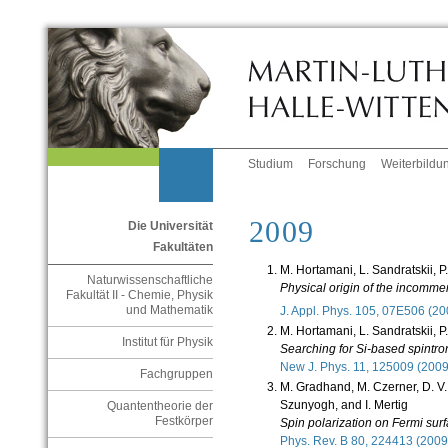
Studium
Forschung
Weiterbildu
2009
Die Universität
Fakultäten
M. Hortamani, L. Sandratskii, P.
Naturwissenschaftliche
Physical origin of the incommen
Fakultät II - Chemie, Physik
und Mathematik
J. Appl. Phys. 105, 07E506 (
M. Hortamani, L. Sandratskii, P.
Institut für Physik
Searching for Si-based spintroni
New J. Phys. 11, 125009 (20
Fachgruppen
M. Gradhand, M. Czerner, D. V. 
Szunyogh, and I. Mertig
Quantentheorie der
Festkörper
Spin polarization on Fermi sur
Phys. Rev. B 80, 224413 (20