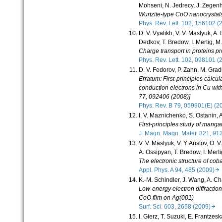
Mohseni, N. Jedrecy, J. Zegenha
Wurtzite-type CoO nanocrystals
Phys. Rev. Lett. 102, 156102 
D. V. Vyalikh, V. V. Maslyuk, A.
Dedkov, T. Bredow, I. Mertig, M
Charge transport in proteins 
Phys. Rev. Lett. 102, 098101 
D. V. Fedorov, P. Zahn, M. Grad
Erratum: First-principles calcul
conduction electrons in Cu wit
77, 092406 (2008)]
Phys. Rev. B 79, 059901(E) (
I. V. Maznichenko, S. Ostanin, A
First-principles study of manga
J. Magn. Magn. Mater. 321, 9
V. V. Maslyuk, V. Y. Aristov, O. V
A. Ossipyan, T. Bredow, I. Mert
The electronic structure of cob
Appl. Phys. A 94, 485 (2009)
K.-M. Schindler, J. Wang, A. 
Low-energy electron diffraction 
CoO film on Ag(001)
Surf. Sci. 603, 2658 (2009)
I. Gierz, T. Suzuki, E. Frantzesk