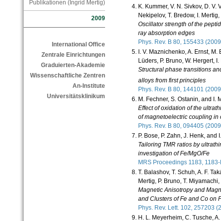
Publikationen (Ingrid Mertig)
K. Kummer, V. N. Sivkov, D. V. V
Nekipelov, T. Bredow, I. Mertig,
2009
Oscillator strength of the pepti
ray absorption edges
Phys. Rev. B 80, 155433 (20
International Office
I. V. Maznichenko, A. Ernst, M
Zentrale Einrichtungen
Lüders, P. Bruno, W. Hergert, 
Graduierten-Akademie
Structural phase transitions 
Wissenschaftliche Zentren
alloys from first principles
An-Institute
Phys. Rev. B 80, 144101 (20
Universitätsklinikum
M. Fechner, S. Ostanin, and I. 
Effect of oxidation of the ultra
of magnetoelectric coupling in 
Phys. Rev. B 80, 094405 (20
P. Bose, P. Zahn, J. Henk, and I
Tailoring TMR ratios by ultrathi
investigation of Fe/MgO/Fe
MRS Proceedings 1183, 1183
T. Balashov, T. Schuh, A. F. Taká
Mertig, P. Bruno, T. Miyamachi
Magnetic Anisotropy and Magne
and Clusters of Fe and Co on P
Phys. Rev. Lett. 102, 257203 
H. L. Meyerheim, C. Tusche, A. 