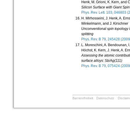
Henk, M. Grioni, K. Kern, and C
Silicon Surface with Giant Spin 
Phys. Rev. Lett. 103, 046803 
H. Mirhosseini, J. Henk, A. Ernst
Winkelmann, and J. Kirschner
Unconventional spin topology i
splitting
Phys. Rev. B 79, 245428 (20
L. Moreschini, A. Bendounan, I. 
Höchst, K. Kern, J. Henk, A. Ern
Assessing the atomic contributio
surface alloys: Sb/Ag(111)
Phys. Rev. B 79, 075424 (20
Barrierefreiheit
Datenschutz
Disclaim