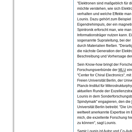
"Elektronen sind maßgeblich für d
möchte verstehen, wie sich Elektr
verhalten und welche Effekte man
Lounis. Dazu gehört zum Beispiel 
Eigendrehimpuls, der ein magneti
Spintronik erforscht man, wie man
Informationsträger nutzen kann. Ei
sogenannte Supraleitung, bei der
durch Materialien fließen. "Derarti
die nächste Generation der Elektr
Beschreibung und Vorhersage dera
Sein Know-how bringt der Forsche
Forschungsverbünde der
MLU
ein
"Center for Chiral Electronics", mi
Freien Universität Berlin, der Un
Planck-Institut für Mikrostrukturph
aktuellen Runde der Exzellenzstrat
Lounis in dem Sonderforschungsb
Spindymaik" engagieren, den die
Universität Berlin betreibt. "Die Un
weltweit anerkannte Expertise im B
mich, die exzellente Forschung hi
zu können", sagt Lounis.
Samir Lounis ist Autor und Co-Aut