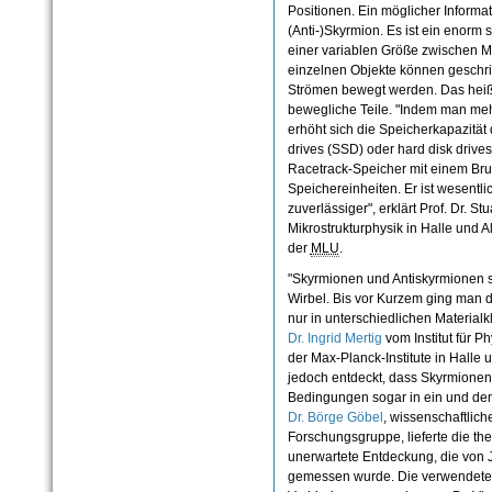
Positionen. Ein möglicher Informa
(Anti-)Skyrmion. Es ist ein enorm 
einer variablen Größe zwischen 
einzelnen Objekte können geschri
Strömen bewegt werden. Das heißt
bewegliche Teile. "Indem man meh
erhöht sich die Speicherkapazität d
drives (SSD) oder hard disk drives
Racetrack-Speicher mit einem Bru
Speichereinheiten. Er ist wesentli
zuverlässiger", erklärt Prof. Dr. St
Mikrostrukturphysik in Halle und
der
MLU
.
"Skyrmionen und Antiskyrmionen s
Wirbel. Bis vor Kurzem ging man 
nur in unterschiedlichen Materialk
Dr. Ingrid Mertig
vom Institut für P
der Max-Planck-Institute in Halle
jedoch entdeckt, dass Skyrmionen
Bedingungen sogar in ein und dem
Dr. Börge Göbel
, wissenschaftliche
Forschungsgruppe, lieferte die the
unerwartete Entdeckung, die von
gemessen wurde. Die verwendeten