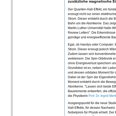
zusätzliche magnetische E
Der Quanten-Hall-Effekt, ein fun
erzeugt nicht nur einen elektrisc
Strom. Dieser entsteht durch die
Bahn um die Atomkerne. Das zei
Martin-Luther-Universität Halle-Wi
Review Letters". Die Erkenntniss
günstige und energieeffiziente Ba
Egal, ob Handys oder Computer: In
Strom. Dieser erzeugt jedoch Wär
Zudem lassen sich konventionelle
verkleinern. Die Spin-Orbitronik e
ohne Energieverlust speichern un
Grundidee ist es, neben der Ladu
und dessen orbitales Moment für d
Dabei ist der Spin der Eigendrehi
Moment entsteht durch die Beweg
Atomkerne. "Lassen sich beide Ef
Bauelemente entwerfen, die effizie
die Physikerin
Prof. Dr. Ingrid Mert
Ausgangspunkt für die neue Stud
Hall-Effekts, für dessen Nachweis
Nobelpreis für Physik erhielt. Der E