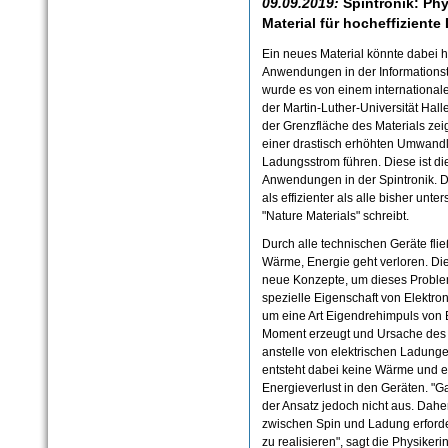
09.09.2019:
Spintronik: Ph
Material für hocheffiziente
Ein neues Material könnte dabei 
Anwendungen in der Informationst
wurde es von einem international
der Martin-Luther-Universität Hall
der Grenzfläche des Materials ze
einer drastisch erhöhten Umwandl
Ladungsstrom führen. Diese ist di
Anwendungen in der Spintronik. Da
als effizienter als alle bisher un
"Nature Materials" schreibt.
Durch alle technischen Geräte flie
Wärme, Energie geht verloren. Die
neue Konzepte, um dieses Problem
spezielle Eigenschaft von Elektron
um eine Art Eigendrehimpuls von 
Moment erzeugt und Ursache des M
anstelle von elektrischen Ladunge
entsteht dabei keine Wärme und e
Energieverlust in den Geräten. "
der Ansatz jedoch nicht aus. Dahe
zwischen Spin und Ladung erforde
zu realisieren", sagt die Physikeri