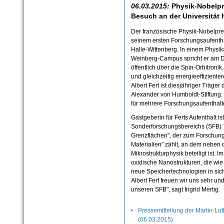
06.03.2015:
Physik-Nobelpre
Besuch an der Universität 
Der französische Physik-Nobelprei
seinem ersten Forschungsaufenthal
Halle-Wittenberg. In einem Physi
Weinberg-Campus spricht er am D
öffentlich über die Spin-Orbitronik
und gleichzeitig energieeffiziente
Albert Fert ist diesjähriger Träg
Alexander von Humboldt-Stiftung. 
für mehrere Forschungsaufenthalte
Gastgeberin für Ferts Aufenthalt ist
Sonderforschungsbereichs (SFB) 76
Grenzflächen", der zum Forschung
Materialien" zählt, an dem neben d
Mikrostrukturphysik beteiligt ist. 
oxidische Nanostrukturen, die wie 
neue Speichertechnologien in sic
Albert Fert freuen wir uns sehr u
unseren SFB", sagt Ingrid Mertig.
Pressemitteilung der Martin-Lut
(06.03.2015)