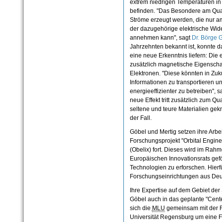
extrem niedrigen Temperaturen in
befinden. "Das Besondere am Quant
Ströme erzeugt werden, die nur a
der dazugehörige elektrische Wid
annehmen kann", sagt
Dr. Börge 
Jahrzehnten bekannt ist, konnte 
eine neue Erkenntnis liefern: Die
zusätzlich magnetische Eigenscha
Elektronen. "Diese könnten in Zuk
Informationen zu transportieren u
energieeffizienter zu betreiben",
neue Effekt tritt zusätzlich zum Qu
seltene und teure Materialien geknü
der Fall.
Göbel und Mertig setzen ihre Arbeit
Forschungsprojekt "Orbital Enginee
(Obelix) fort. Dieses wird im Ra
Europäischen Innovationsrats geför
Technologien zu erforschen. Hierf
Forschungseinrichtungen aus Deu
Ihre Expertise auf dem Gebiet der
Göbel auch in das geplante "Center
sich die
MLU
gemeinsam mit der Fr
Universität Regensburg um eine F