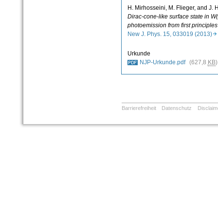
H. Mirhosseini, M. Flieger, and J.
Dirac-cone-like surface state in W(
photoemission from first principles
New J. Phys. 15, 033019 (2013)
Urkunde
NJP-Urkunde.pdf
(627,8
KB
Barrierefreiheit
Datenschutz
Disclaim