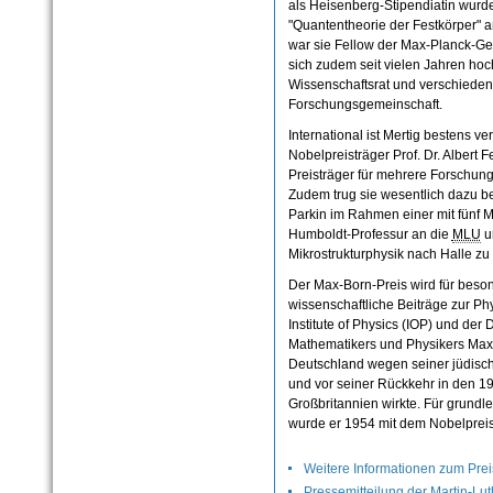
als Heisenberg-Stipendiatin wurde
"Quantentheorie der Festkörper" 
war sie Fellow der Max-Planck-Ges
sich zudem seit vielen Jahren hoc
Wissenschaftsrat und verschiede
Forschungsgemeinschaft.
International ist Mertig bestens ver
Nobelpreisträger Prof. Dr. Albert 
Preisträger für mehrere Forschun
Zudem trug sie wesentlich dazu bei
Parkin im Rahmen einer mit fünf M
Humboldt-Professur an die
MLU
un
Mikrostrukturphysik nach Halle zu
Der Max-Born-Preis wird für beson
wissenschaftliche Beiträge zur P
Institute of Physics (IOP) und de
Mathematikers und Physikers Max 
Deutschland wegen seiner jüdisc
und vor seiner Rückkehr in den 19
Großbritannien wirkte. Für grund
wurde er 1954 mit dem Nobelpreis
Weitere Informationen zum Pre
Pressemitteilung der Martin-Lut