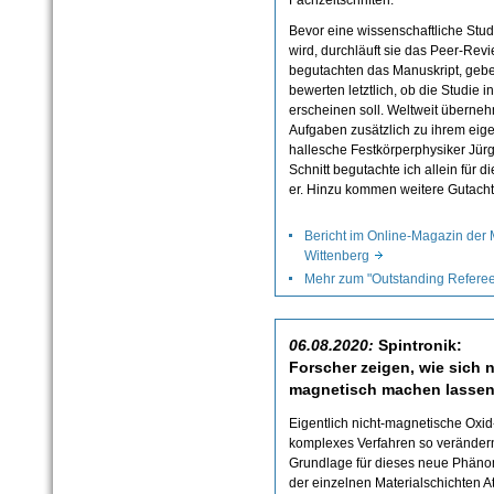
Fachzeitschriften.
Bevor eine wissenschaftliche Studi
wird, durchläuft sie das Peer-Re
begutachten das Manuskript, geb
bewerten letztlich, ob die Studie 
erscheinen soll. Weltweit überneh
Aufgaben zusätzlich zu ihrem eigen
hallesche Festkörperphysiker Jürg
Schnitt begutachte ich allein für 
er. Hinzu kommen weitere Gutacht
Bericht im Online-Magazin der M
Wittenberg
Mehr zum "Outstanding Refer
06.08.2020:
Spintronik:
Forscher zeigen, wie sich 
magnetisch machen lasse
Eigentlich nicht-magnetische Oxid
komplexes Verfahren so verändern
Grundlage für dieses neue Phänom
der einzelnen Materialschichten A