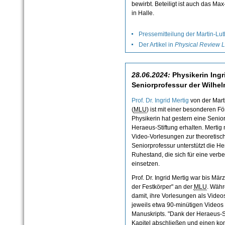
bewirbt. Beteiligt ist auch das Max
in Halle.
Pressemitteilung der Martin-Lut
Der Artikel in
Physical Review L
28.06.2024:
Physikerin Ingri
Seniorprofessur der Wilhel
Prof. Dr. Ingrid Mertig
von der Marti
(
MLU
) ist mit einer besonderen 
Physikerin hat gestern eine Senio
Heraeus-Stiftung erhalten. Mertig 
Video-Vorlesungen zur theoretisch
Seniorprofessur unterstützt die H
Ruhestand, die sich für eine verb
einsetzen.
Prof. Dr. Ingrid Mertig war bis Mä
der Festkörper" an der
MLU
. Wäh
damit, ihre Vorlesungen als Vide
jeweils etwa 90-minütigen Videos 
Manuskripts. "Dank der Heraeus-S
Kapitel abschließen und einen kom