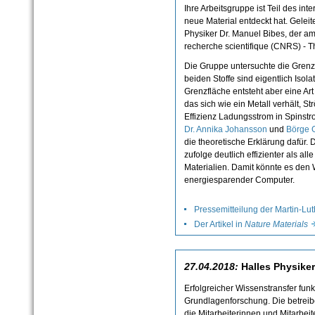
Ihre Arbeitsgruppe ist Teil des in
neue Material entdeckt hat. Geleit
Physiker Dr. Manuel Bibes, der am
recherche scientifique (CNRS) - Th
Die Gruppe untersuchte die Grenz
beiden Stoffe sind eigentlich Isolat
Grenzfläche entsteht aber eine Ar
das sich wie ein Metall verhält, S
Effizienz Ladungsstrom in Spinstr
Dr. Annika Johansson
und
Börge 
die theoretische Erklärung dafür.
zufolge deutlich effizienter als a
Materialien. Damit könnte es den 
energiesparender Computer.
Pressemitteilung der Martin-Lut
Der Artikel in
Nature Materials
27.04.2018:
Halles Physiker
Erfolgreicher Wissenstransfer funkt
Grundlagenforschung. Die betreibe
die Mitarbeiterinnen und Mitarbeiter