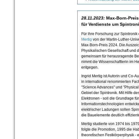
28.11.2023:
Max-Born-Preis 
für Verdienste um Spintron
Für ihre Forschung zur Spintronik 
Mertig
von der Martin-Luther-Unive
Max-Born-Preis 2024. Die Auszei
Physikalischen Gesellschaft und de
gemeinsam für herausragende Bei
nimmt die Wissenschaftlerin im H
entgegen.
Ingrid Mertig ist Autorin und Co-A
in international renommierten Fach
"Science Advances" und "Physical 
Gebiet der Spintronik. Mit Hilfe d
Elektronen - soll die Grundlage fü
Informationstechnologien entwic
elektrischer Ladungen sollen Spin
die Bauelemente deutlich effizien
Mertig studierte von 1974 bis 19
folgte die Promotion, 1995 die Hab
theoretischen Festkörperphysik - e