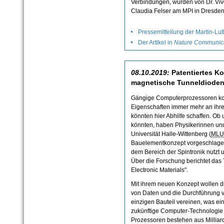
Verbindungen, wurden von Dr. Viv
Claudia Felser am MPI in Dresden 
Pressemitteilung der Martin-Lut
Der Artikel in
Nature Communic
08.10.2019:
Patentiertes Ko
magnetische Tunneldioden 
Gängige Computerprozessoren ko
Eigenschaften immer mehr an ihre
könnten hier Abhilfe schaffen. Ob 
könnten, haben Physikerinnen und
Universität Halle-Wittenberg (
MLU
Bauelementkonzept vorgeschlagen
dem Bereich der Spintronik nutzt
Über die Forschung berichtet das
Electronic Materials".
Mit ihrem neuen Konzept wollen d
von Daten und die Durchführung 
einzigen Bauteil vereinen, was ein
zukünftige Computer-Technologie
Prozessoren bestehen aus Milliar