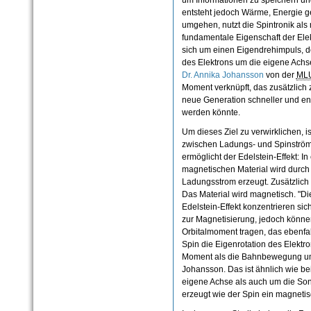
um Informationen zu speichern un
entsteht jedoch Wärme, Energie g
umgehen, nutzt die Spintronik al
fundamentale Eigenschaft der Elek
sich um einen Eigendrehimpuls, 
des Elektrons um die eigene Achse
Dr. Annika Johansson
von der
ML
Moment verknüpft, das zusätzlich 
neue Generation schneller und ene
werden könnte.
Um dieses Ziel zu verwirklichen, i
zwischen Ladungs- und Spinströ
ermöglicht der Edelstein-Effekt: In
magnetischen Material wird durch 
Ladungsstrom erzeugt. Zusätzlich 
Das Material wird magnetisch. "Di
Edelstein-Effekt konzentrieren sic
zur Magnetisierung, jedoch können
Orbitalmoment tragen, das ebenfall
Spin die Eigenrotation des Elektro
Moment als die Bahnbewegung um 
Johansson. Das ist ähnlich wie bei
eigene Achse als auch um die Son
erzeugt wie der Spin ein magneti