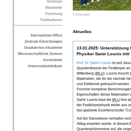
Seminare
Mitarbeiter
Forschung
Fachgruppe
Publikationen
Aktuelles
International Office
Zentrale Einrichtungen
13.01.2025:
Unterstützung f
Graduierten-Akademie
Physiker Samir Lounis tritt
Wissenschaftliche Zentren
An-Institute
Prof. Dr. Samir Lounis
ist seit Jan
Universitätsklinikum
Quantentheorie der Festkörper an 
Wittenberg (
MLU
). Lounis forsch
Materialien, die für die nächste G
und Elektronik gebraucht werden. I
Forscher komplexe Berechnungen 
Eigenschaften dieser Materialien 
Samir Lounis baut die
MLU
ihre w
der Festkörperphysik weiter aus un
das geplante Exzellenzcluster "Cen
Auf der Nanoebene verhalten sich 
Alltag erwarten würde. In diesem
Quantenphänomene auf, die ungew