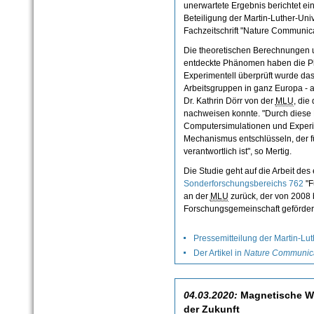
unerwartete Ergebnis berichtet ei
Beteiligung der Martin-Luther-Univ
Fachzeitschrift "Nature Communica
Die theoretischen Berechnungen u
entdeckte Phänomen haben die Phy
Experimentell überprüft wurde da
Arbeitsgruppen in ganz Europa - a
Dr. Kathrin Dörr von der
MLU
, die
nachweisen konnte. "Durch diese
Computersimulationen und Exper
Mechanismus entschlüsseln, der 
verantwortlich ist", so Mertig.
Die Studie geht auf die Arbeit de
Sonderforschungsbereichs 762
"F
an der
MLU
zurück, der von 2008 
Forschungsgemeinschaft geförder
Pressemitteilung der Martin-Lut
Der Artikel in
Nature Communic
04.03.2020:
Magnetische Wir
der Zukunft