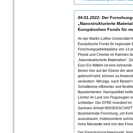
04.01.2022:
Der Forschung
„Nanostrukturierte Material
Europäischen Fonds für re
An der Martin-Luther-Universität H
Europäische Fonds für regionale 
Forschungsarbeitsplätze von 14 p
Physik und Chemie im Rahmen d
„Nanostrukturierte Materialien“. D
Euro EU-Mitteln ist eine lohnende 
denen hier auf der Ebene der ato
geforscht wird, können zu Anwend
verändern. Winzige, nach Bedarf 
Schaltkreise effizienter und flexib
Bauelementen. Nanopartikel helfen
Löcher im Lack von Flugzeugen o
schließen. Der EFRE investiert 
Sachsen-Anhalt WISSENSCHAFT (
faszinierende Forschung, um Kom
auszubauen, insbesondere solche
hohe Messlatte wird von den Forsch
Der Forschungsschwerpunkt „Nanos