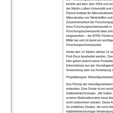
bereits seit dem Jahr 2004 und lei
der Martin-Luther-Universität und
Planck-Instituts für Mikrostrukturp
Mikrostruktur von Werkstoffen und
Zusammenarbeit der Forschungspa
ihres Forschungsschwerpunkts in 
Forschungsschwerpunkt etwa zehn 
eingeworben – die EFRE-Förderun
Mittel bei und ist damit ein wichti
Forschungsschwerpunkts.
Hinter den 14 Stellen stehen 14 v
Post-Docs bearbeitet werden. Die
Hier gehen jedoch keine Produkte i
Erkenntnisse aus der Grundlagenf
Anwendung oder zur Anmeldung ei
Projektbeispiel: Rekonfigurierbar
Das Prinzip der rekonfigurierbar
entworfen. Eine Diode ist ein wic
Halbleitertechnologie. „Wir haben
unserer Materialkenntnis neue Mate
nicht vorkommen würden. Diese M
So entstehen Dioden, die noch klein
Halbleitertechnologie Verwendung