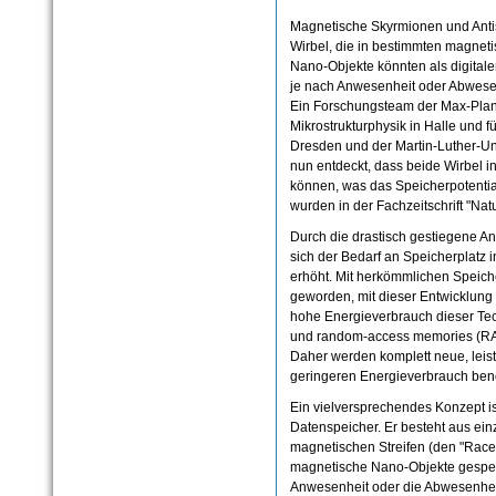
Magnetische Skyrmionen und Anti
Wirbel, die in bestimmten magneti
Nano-Objekte könnten als digitale
je nach Anwesenheit oder Abwesen
Ein Forschungsteam der Max-Planck
Mikrostrukturphysik in Halle und f
Dresden und der Martin-Luther-Uni
nun entdeckt, dass beide Wirbel i
können, was das Speicherpotential
wurden in der Fachzeitschrift "Nat
Durch die drastisch gestiegene An
sich der Bedarf an Speicherplatz 
erhöht. Mit herkömmlichen Speiche
geworden, mit dieser Entwicklung Sc
hohe Energieverbrauch dieser Tec
und random-access memories (RAM
Daher werden komplett neue, leis
geringeren Energieverbrauch benö
Ein vielversprechendes Konzept is
Datenspeicher. Er besteht aus ei
magnetischen Streifen (den "Racet
magnetische Nano-Objekte gespeich
Anwesenheit oder die Abwesenheit