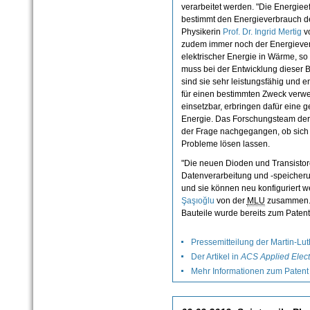
verarbeitet werden. "Die Energieef
bestimmt den Energieverbrauch de
Physikerin
Prof. Dr. Ingrid Mertig
v
zudem immer noch der Energiever
elektrischer Energie in Wärme, so 
muss bei der Entwicklung dieser
sind sie sehr leistungsfähig und e
für einen bestimmten Zweck verwen
einsetzbar, erbringen dafür eine 
Energie. Das Forschungsteam de
der Frage nachgegangen, ob sich m
Probleme lösen lassen.
"Die neuen Dioden und Transistore
Datenverarbeitung und -speicherun
und sie können neu konfiguriert w
Şaşıoğlu
von der
MLU
zusammen. D
Bauteile wurde bereits zum Paten
Pressemitteilung der Martin-Lut
Der Artikel in
ACS Applied Elect
Mehr Informationen zum Pate