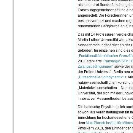
nicht nur drei Sonderforschungsb
Forschungsgemeinschaft und eine
angesiedelt. Die Forscherinnen un
bestens vernetzt und machen rege
renommierten Fachjournalen auf 
Das mit 14 Professuren vergleichsw
Martin-Luther-Universität wird aktue
Sonderforschungsbereichen der 
gefördert. Im einzelnen sind dies
„Funktionalität oxidischer Grenzfl
2011 etablierte
Transregio-SFB 10
Zwangsbedingungen“
sowie der 
der Freien Universität Berlin ne
„Ultraschnelle Spin­dynamik“
. Al
naturwissenschaftlichen Forschu
„Materialwissenschaften – Nanostru
Universität, der sich mit der Entw
innovativer Messmethoden befasst
Die hallesche Physik hat sich au
sowohl als Veranstaltungsort für i
Einrichtung für hochangesehene 
dem
Max-Planck-Institut für Mikr
Physikern 2013, den Erfinder der