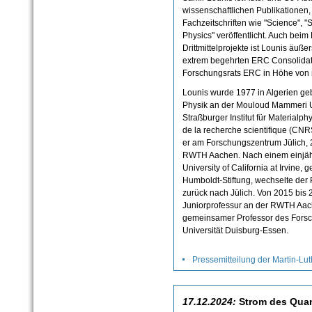
wissenschaftlichen Publikationen
Fachzeitschriften wie "Science", 
Physics" veröffentlicht. Auch bei
Drittmittelprojekte ist Lounis äußer
extrem begehrten ERC Consolidat
Forschungsrats ERC in Höhe von r
Lounis wurde 1977 in Algerien geb
Physik an der Mouloud Mammeri Un
Straßburger Institut für Materialp
de la recherche scientifique (CNR
er am Forschungszentrum Jülich, 2
RWTH Aachen. Nach einem einjäh
University of California at Irvine,
Humboldt-Stiftung, wechselte der 
zurück nach Jülich. Von 2015 bis 
Juniorprofessur an der RWTH Aach
gemeinsamer Professor des Forsc
Universität Duisburg-Essen.
Pressemitteilung der Martin-Lut
17.12.2024:
Strom des Quant