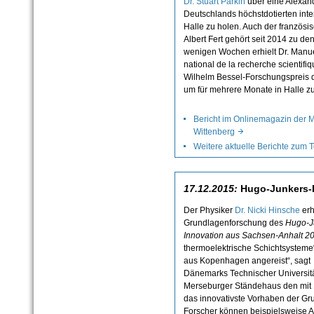
Dr. Stuart Parkin
über eine Alexan
Deutschlands höchstdotierten int
Halle zu holen. Auch der französis
Albert Fert gehört seit 2014 zu den
wenigen Wochen erhielt Dr. Manu
national de la recherche scientif
Wilhelm Bessel-Forschungspreis d
um für mehrere Monate in Halle zu
Bericht im Onlinemagazin der Ma
Wittenberg
Weitere aktuelle Berichte zu
17.12.2015:
Hugo-Junkers-Pr
Der Physiker
Dr. Nicki Hinsche
erh
Grundlagenforschung des
Hugo-
J
Innovation aus Sachsen-
Anhalt 2
thermoelektrische Schichtsysteme“.
aus Kopenhagen angereist“, sagt D
Dänemarks Technischer Universität 
Merseburger Ständehaus den mit 10
das innovativste Vorhaben der Gr
Forscher können beispielsweise 