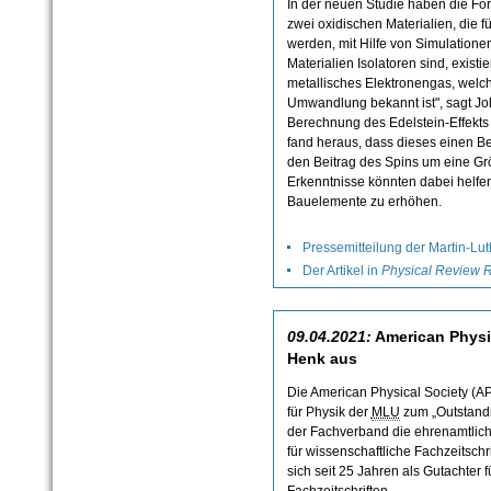
In der neuen Studie haben die F
zwei oxidischen Materialien, die f
werden, mit Hilfe von Simulatione
Materialien Isolatoren sind, existi
metallisches Elektronengas, welch
Umwandlung bekannt ist", sagt J
Berechnung des Edelstein-Effekts
fand heraus, dass dieses einen Beit
den Beitrag des Spins um eine Grö
Erkenntnisse könnten dabei helfen,
Bauelemente zu erhöhen.
Pressemitteilung der Martin-Lut
Der Artikel in
Physical Review 
09.04.2021:
American Physic
Henk aus
Die American Physical Society (A
für Physik der
MLU
zum „Outstandi
der Fachverband die ehrenamtliche
für wissenschaftliche Fachzeitschri
sich seit 25 Jahren als Gutachter 