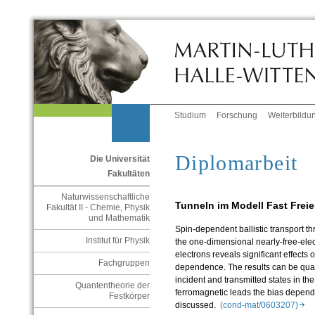
Studium
Forschung
Weiterbildu
Diplomarbeit
Die Universität
Fakultäten
Naturwissenschaftliche
Tunneln im Modell Fast Freie
Fakultät II - Chemie, Physik
und Mathematik
Spin-dependent ballistic transport thr
Institut für Physik
the one-dimensional nearly-free-ele
electrons reveals significant effects o
Fachgruppen
dependence. The results can be qual
incident and transmitted states in th
Quantentheorie der
ferromagnetic leads the bias depend
Festkörper
discussed.
(cond-mat/0603207)