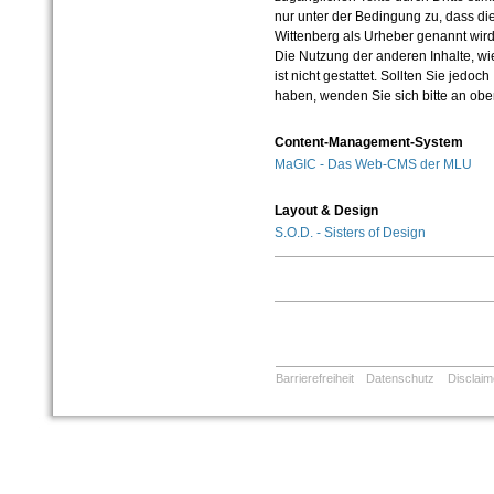
nur unter der Bedingung zu, dass die
Wittenberg als Urheber genannt wird
Die Nutzung der anderen Inhalte, wie
ist nicht gestattet. Sollten Sie jedo
haben, wenden Sie sich bitte an ob
Content-Management-System
MaGIC - Das Web-CMS der MLU
Layout & Design
S.O.D. - Sisters of Design
Barrierefreiheit
Datenschutz
Disclaim