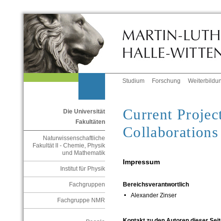
Studium
Forschung
Weiterbildu
Current Projec
Die Universität
Fakultäten
Collaborations
Naturwissenschaftliche
Fakultät II - Chemie, Physik
und Mathematik
Impressum
Institut für Physik
Fachgruppen
Bereichsverantwortlich
Alexander Zinser
Fachgruppe NMR
Kontakt zu den Autoren dieser Seit