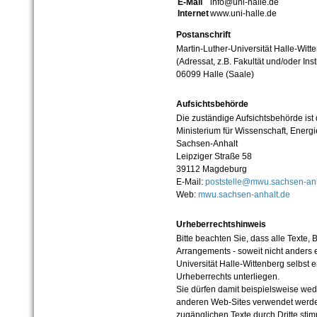
E-Mail
info@uni-halle.de
Internet
www.uni-halle.de
Postanschrift
Martin-Luther-Universität Halle-Witt
(Adressat, z.B. Fakultät und/oder Inst
06099 Halle (Saale)
Aufsichtsbehörde
Die zuständige Aufsichtsbehörde ist
Ministerium für Wissenschaft, Ener
Sachsen-Anhalt
Leipziger Straße 58
39112 Magdeburg
E-Mail:
poststelle@mwu.sachsen-anh
Web:
mwu.sachsen-anhalt.de
Urheberrechtshinweis
Bitte beachten Sie, dass alle Texte, 
Arrangements - soweit nicht anders er
Universität Halle-Wittenberg selbst 
Urheberrechts unterliegen.
Sie dürfen damit beispielsweise wed
anderen Web-Sites verwendet werde
zugänglichen Texte durch Dritte sti