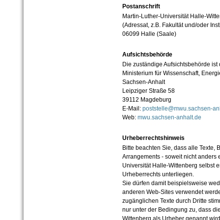
Postanschrift
Martin-Luther-Universität Halle-Witt
(Adressat, z.B. Fakultät und/oder Inst
06099 Halle (Saale)
Aufsichtsbehörde
Die zuständige Aufsichtsbehörde ist
Ministerium für Wissenschaft, Ener
Sachsen-Anhalt
Leipziger Straße 58
39112 Magdeburg
E-Mail:
poststelle@mwu.sachsen-anh
Web:
mwu.sachsen-anhalt.de
Urheberrechtshinweis
Bitte beachten Sie, dass alle Texte, 
Arrangements - soweit nicht anders er
Universität Halle-Wittenberg selbst 
Urheberrechts unterliegen.
Sie dürfen damit beispielsweise wed
anderen Web-Sites verwendet werde
zugänglichen Texte durch Dritte sti
nur unter der Bedingung zu, dass die
Wittenberg als Urheber genannt wird