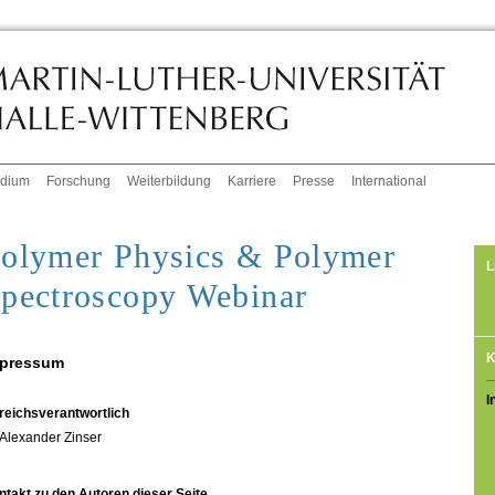
udium
Forschung
Weiterbildung
Karriere
Presse
International
olymer Physics & Polymer
L
pectroscopy Webinar
K
pressum
I
reichsverantwortlich
Alexander Zinser
ntakt zu den Autoren dieser Seite