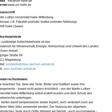
Mail
info@uni-halle.de
ternet
www.uni-halle.de
stanschrift
tin-Luther-Universität Halle-Wittenberg
ressat, z.B. Fakultät und/oder Institut und/oder Abteilung)
099 Halle (Saale)
fsichtsbehörde
 zuständige Aufsichtsbehörde ist das
isterium für Wissenschaft, Energie, Klimaschutz und Umwelt des Landes
chsen-Anhalt
pziger Straße 58
112 Magdeburg
Mail:
poststelle@mwu.sachsen-anhalt.de
b:
mwu.sachsen-anhalt.de
heberrechtshinweis
te beachten Sie, dass alle Texte, Bilder und Grafiken sowie ihre
angements - soweit nicht anders ersichtlich - von der Martin-Luther-
versität Halle-Wittenberg selbst erstellt wurden und dem Schutz des
eberrechts unterliegen.
 dürfen damit beispielsweise weder kopiert, noch verändert noch auf
deren Web-Sites verwendet werden. Der Nutzung der allgemein
änglichen Texte durch Dritte stimmen wir hiermit - auch auszugsweise -