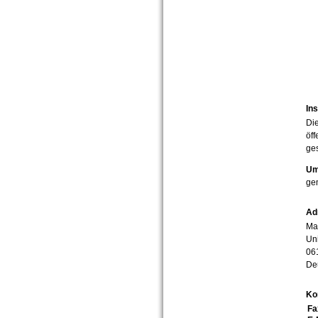
Ins
Die
öff
ges
Um
ge
Ad
Mar
Uni
06
De
Ko
Fa