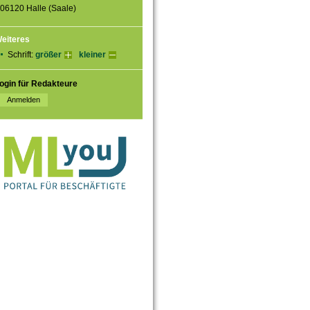
06120 Halle (Saale)
eiteres
Schrift:
größer
kleiner
ogin für Redakteure