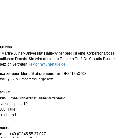
titution
 Martin-Luther-Universität Halle-Wittenberg ist eine Körperschaft des
entlichen Rechts. Sie wird durch die Rektorin Prof. Dr. Claudia Becker
etzlich vertreten:
rektorin@uni-halle.de
satzsteuer-Identifikationsnummer
DE811353703
mäß § 27 a Umsatzsteuergesetz
resse
tin-Luther-Universität Halle-Wittenberg
versitätsplatz 10
108 Halle
utschland
ntakt
x
+49 (0)345 55 27 077