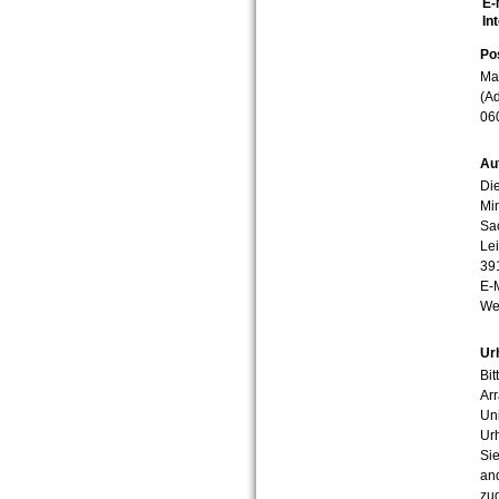
E-
In
Po
Mar
(Ad
06
Au
Die
Min
Sa
Lei
39
E-
We
Ur
Bit
Arr
Uni
Urh
Sie
an
zug