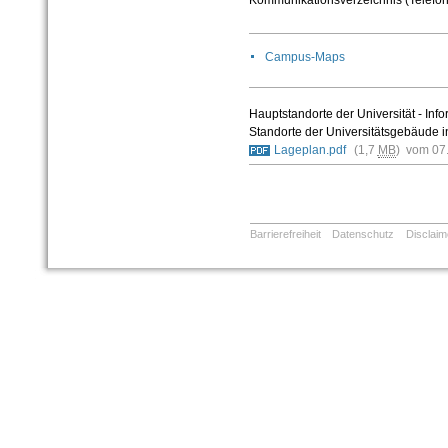
Kommunikationsverzeichnis (Telefon
Campus-Maps
Hauptstandorte der Universität - Inf
Standorte der Universitätsgebäude i
Lageplan.pdf
(1,7
MB
) vom 07
Barrierefreiheit
Datenschutz
Disclaim