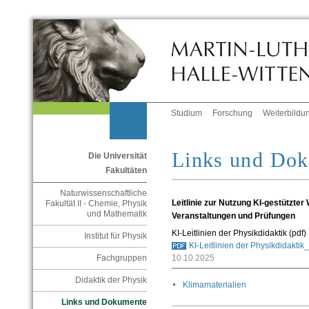
Studium
Forschung
Weiterbildu
Links und Do
Die Universität
Fakultäten
Naturwissenschaftliche
Leitlinie zur Nutzung KI-gestützter
Fakultät II - Chemie, Physik
und Mathematik
Veranstaltungen und Prüfungen
KI-Leitlinien der Physikdidaktik (pdf)
Institut für Physik
KI-Leitlinien der Physikdidakti
10.10.2025
Fachgruppen
Didaktik der Physik
Klimamaterialien
Links und Dokumente