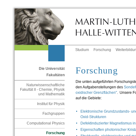
Studium
Forschung
Weiterbildu
Forschung
Die Universität
Fakultäten
Die unten aufgeführten Forschungst
Naturwissenschaftliche
den Aufgabenstellungen des
Sondefo
Fakultät II - Chemie, Physik
oxidischer Grenzflächen"
. Unsere Fo
und Mathematik
auf die Gebiete:
Institut für Physik
Elektronische Grundzustands- u
Fachgruppen
Oxid-Strukturen
Defektinduzierter Magnetismus i
Computational Physics
Eigenschaften photonischer Krista
Forschung