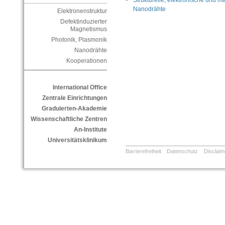
Strukturelle, elektronische und m
Nanodrähte
Elektronenstruktur
Defektinduzierter
Magnetismus
Photonik, Plasmonik
Nanodrähte
Kooperationen
International Office
Zentrale Einrichtungen
Graduierten-Akademie
Wissenschaftliche Zentren
An-Institute
Universitätsklinikum
Barrierefreiheit
Datenschutz
Disclaim