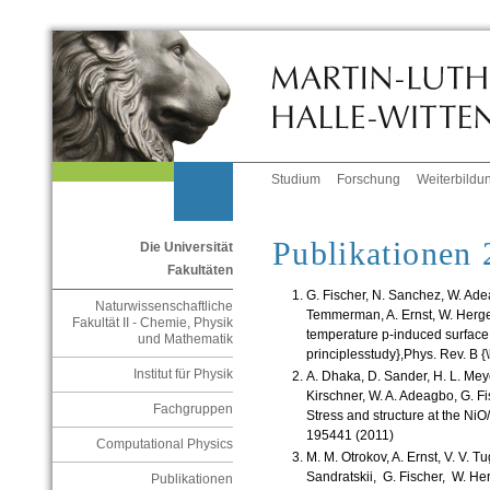
Studium
Forschung
Weiterbildu
Publikationen
Die Universität
Fakultäten
G. Fischer, N.
Sanchez
, W.
Ade
Naturwissenschaftliche
Temmerman
, A. Ernst, W.
Herge
Fakultät II - Chemie, Physik
temperature
p-
induced
surfac
und Mathematik
principles
study
},
Phys
.
Rev
. B {
Institut für Physik
A. Dhaka, D.
Sander
, H. L.
Mey
Kirschner
, W. A.
Adeagbo
, G. F
Fachgruppen
Stress and
structure
at
the
NiO
/
195441 (2011)
Computational Physics
M. M.
Otrokov
, A. Ernst, V. V.
Tu
Sandratskii
, G. Fischer, W.
Her
Publikationen