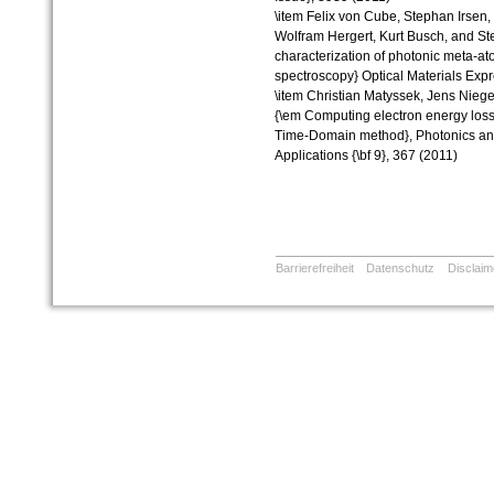
\item
Felix von
Cube
, Stephan
Irsen
,
Wolfram
Hergert
, Kurt Busch, and St
characterization
of
photonic
meta
-
at
spectroscopy
}
Optical
Materials Expr
\item
Christian
Matyssek
, Jens
Nieg
{
\em
Computing
electron
energy
los
Time-Domain
method
},
Photonics
a
Applications
{
\bf
9}, 367 (2011)
Barrierefreiheit
Datenschutz
Disclaim