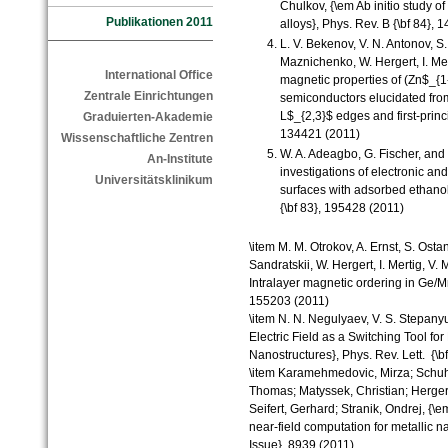
Chulkov
,
{
\em
Ab
initio
study
of
Publikationen 2011
alloys
},
Phys
.
Rev
. B {
\bf
84}, 1
L. V.
Bekenov
, V. N.
Antonov
, S
Maznichenko
, W.
Hergert
,
I.
Mer
International Office
magnetic
properties
of
(
Zn
$_{1
Zentrale Einrichtungen
semiconductors
elucidated
fro
L
$_{2,3}$
edges
and
first
-
princ
Graduierten-Akademie
134421 (2011)
Wissenschaftliche Zentren
W. A.
Adeagbo
, G. Fischer, and
An-Institute
investigations
of
electronic
an
Universitätsklinikum
surfaces
with
adsorbed
ethano
{
\bf
83}, 195428 (2011)
\item
M. M.
Otrokov
, A. Ernst, S.
Ostan
Sandratskii
, W.
Hergert
, I.
Mertig
,
V. 
Intralayer
magnetic
ordering
in
Ge
/
M
155203 (2011)
\item
N. N.
Negulyaev
, V. S.
Stepany
Electric
Field
as
a
Switching
Tool for
Nanostructures
},
Phys
.
Rev
.
Lett
. {
\bf
\item
Karamehmedovic
,
Mirza
; Schu
Thomas;
Matyssek
, Christian;
Herger
Seifert
, Gerhard;
Stranik
,
Ondrej
,
{
\e
near
-
field
computation
for metallic
na
Issue
}, 8939 (2011)