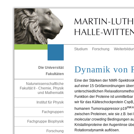
Studium
Forschung
Weiterbildu
Dynamik von P
Die Universität
Fakultäten
Eine der Stärken der NMR-Spektros
Naturwissenschaftliche
auf einer 15 Größenordnungen über
Fakultät II - Chemie, Physik
unterschiedlichen Relaxationsmeth
und Mathematik
Funktion der Proteine ist unmittelba
wir für das Kälteschockprotein Csp
Institut für Physik
INK4
humanen Tumorsuppressor p19
Fachgruppen
zwischen Proteinen, wie sie z.B. be
molecular crowding
Bedingungen auft
Fachgruppe Biophysik
Kristallinproteine der Augenlinse übe
Rotationsdynamik auflösen.
Forschung