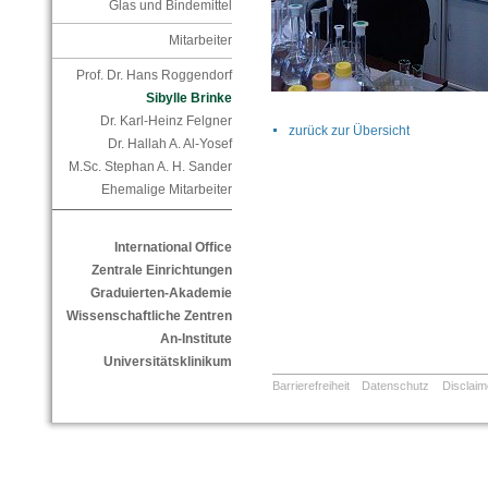
Glas und Bindemittel
Mitarbeiter
Prof. Dr. Hans Roggendorf
Sibylle Brinke
Dr. Karl-Heinz Felgner
zurück zur Übersicht
Dr. Hallah A. Al-Yosef
M.Sc. Stephan A. H. Sander
Ehemalige Mitarbeiter
International Office
Zentrale Einrichtungen
Graduierten-Akademie
Wissenschaftliche Zentren
An-Institute
Universitätsklinikum
Barrierefreiheit
Datenschutz
Disclaim