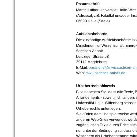
Postanschrift
Martin-Luther-Universität Halle-Witt
(Adressat, z.B. Fakultät und/oder Inst
06099 Halle (Saale)
Aufsichtsbehörde
Die zuständige Aufsichtsbehörde ist
Ministerium für Wissenschaft, Ener
Sachsen-Anhalt
Leipziger Straße 58
39112 Magdeburg
E-Mail:
poststelle@mwu.sachsen-anh
Web:
mwu.sachsen-anhalt.de
Urheberrechtshinweis
Bitte beachten Sie, dass alle Texte, 
Arrangements - soweit nicht anders er
Universität Halle-Wittenberg selbst 
Urheberrechts unterliegen.
Sie dürfen damit beispielsweise wed
anderen Web-Sites verwendet werde
zugänglichen Texte durch Dritte sti
nur unter der Bedingung zu, dass die
Wittenberg als Urheber genannt wird