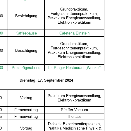
Grundpraktikum,
Fortgeschrittenenpraktikum,
00
Besichtigung
Praktikum Energieumwandlung,
Elektronikpraktikum
30
Kaffeepause
Cafeteria Einstein
Grundpraktikum,
Fortgeschrittenenpraktikum,
00
Besichtigung
Praktikum Energieumwandlung,
Elektronikpraktikum
30
Preisträgerabend
Im Prager Restaurant „Wenzel“
Dienstag, 17. September 2024
Praktikum Energieumwandlung,
30
Vortrag
Elektronikpraktikum
00
Firmenvortrag
Pfeiffer Vacuum
15
Firmenvortrag
Thorlabs
Didaktik-Experimentierpraktika,
30
Vortrag
Praktika Medizinische Physik &