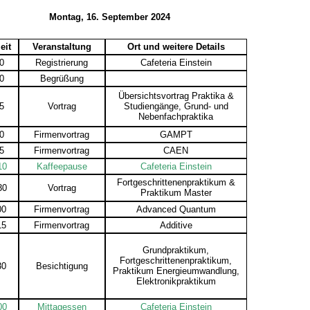
Montag, 16. September 2024
eit
Veranstaltung
Ort und weitere Details
00
Registrierung
Cafeteria Einstein
30
Begrüßung
Übersichtsvortrag Praktika &
45
Vortrag
Studiengänge, Grund- und
Nebenfachpraktika
40
Firmenvortrag
GAMPT
55
Firmenvortrag
CAEN
10
Kaffeepause
Cafeteria Einstein
Fortgeschrittenenpraktikum &
30
Vortrag
Praktikum Master
00
Firmenvortrag
Advanced Quantum
15
Firmenvortrag
Additive
Grundpraktikum,
Fortgeschrittenenpraktikum,
30
Besichtigung
Praktikum Energieumwandlung,
Elektronikpraktikum
00
Mittagessen
Cafeteria Einstein