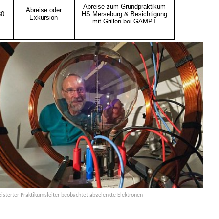
Abreise zum Grundpraktikum
Abreise oder
30
HS Merseburg & Besichtigung
Exkursion
mit Grillen bei GAMPT
eisterter Praktikumsleiter beobachtet abgelenkte Elektronen