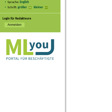
Sprache:
English
Schrift:
größer
kleiner
Login für Redakteure