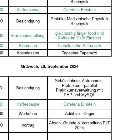
Biophysik
30
Kaffeepause
Cafeteria Einstein
Praktika Medizinische Physik &
00
Besichtigung
Biophysik
gleichzeitig finger food und
30
Firmenausstellung
Kaffee im Cafe Einstein
30
Exkursion
Franckesche Stiftungen
00
Abendessen
Tapasbar Taparazzi
Mittwoch, 18. September 2024
Schülerlabore, Astronomie-
Praktikum - parallel
30
Besichtigung
Praktikumsverwaltung mit
PHP und MySQL
30
Kaffeepause
Cafeteria Einstein
00
Workshop
Additive - Origin
Abschlußrunde & Vorstellung PLT
00
Vortrag
2025