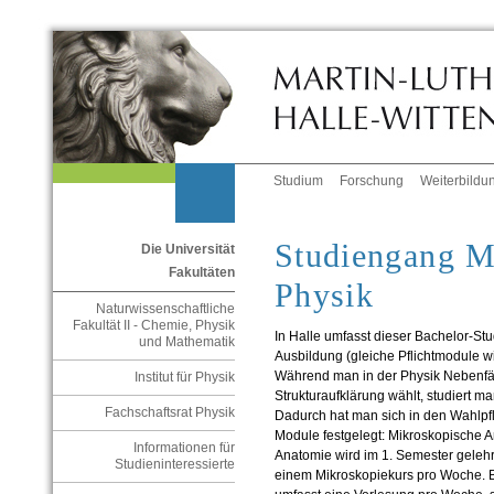
Studium
Forschung
Weiterbildu
Studiengang M
Die Universität
Fakultäten
Physik
Naturwissenschaftliche
Fakultät II - Chemie, Physik
In Halle umfasst dieser Bachelor-St
und Mathematik
Ausbildung (gleiche Pflichtmodule w
Während man in der Physik Nebenfäc
Institut für Physik
Strukturaufklärung wählt, studiert m
Fachschaftsrat Physik
Dadurch hat man sich in den Wahlpf
Module festgelegt: Mikroskopische 
Informationen für
Anatomie wird im 1. Semester gelehr
Studieninteressierte
einem Mikroskopiekurs pro Woche. Bi