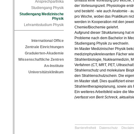
umfasst eine Vorlesung pro Woche, 
Ansprechpartnika
der Vorlesungszeit. Physiologie erst
Studiengang Physik
und besteht - wie auch Anatomie - a
Studiengang Medizinische
pro Woche, wobei das Praktikum nich
Physik
werden in Kooperation mit den jeweil
Lehramtsstudium Physik
Chemie/Biochemie gelehrt.
Aufgrund dieser Strukturierung hat 
Probleme nach dem Bachelor in Medi
International Office
Studiengang Physik zu wechseln.
Zentrale Einrichtungen
Im Master Medizinischer Physik be
Graduierten-Akademie
medizinphysikrelevanten Fächer wie
Strahlenbiologie, Nuklearmedizin, M
Wissenschaftliche Zentren
Verfahren (CT, MRT, PET, Ultraschall
An-Institute
Strahlenschutz und molekulare Biop
Universitätsklinikum
den Strahlenschutzschein. Die eigent
im Master statt. Dies qualifiziert einen
Strahlentherapieplanung, sowie als R
Ein weiteres Arbeitsfeld wäre die M
(verfasst von Berit Schreck, aktualis
Barrierefreiheit
Datenschutz
Disclaim