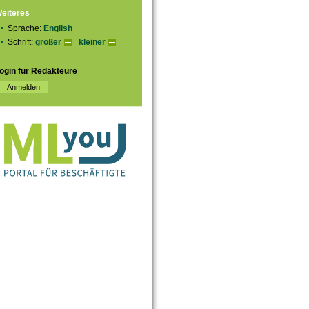
eiteres
Sprache:
English
Schrift:
größer
kleiner
ogin für Redakteure