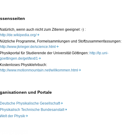
ssensseiten
Natürlich, wenn auch nicht zum Zitieren geeignet :-) :
http://de.wikipedia.org/
Nützliche Programme, Formelsammlungen und Stoffzusammenfassungen:
http://www.jkrieger.de/science.html
Physikportal für Studierende der Universität Göttingen:
http://lp.uni-
goettingen.de/get/text/1
Kostenloses Physiklehrbuch:
http://www.motionmountain.net/willkommen.html
ganisationen und Portale
Deutsche Physikalische Gesellschaft
Physikalisch Technische Bundesanstalt
Welt der Physik