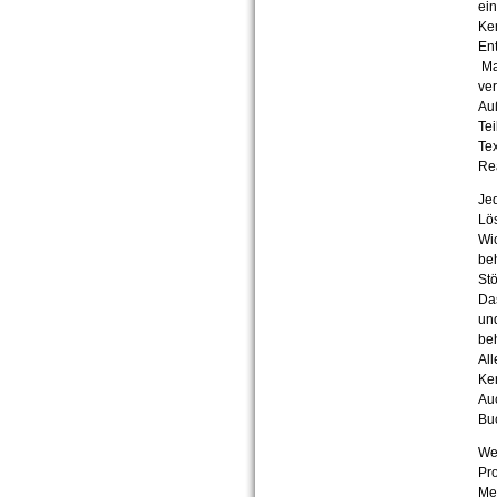
ei
Ker
Ent
Mat
ver
Auß
Tei
Tex
Re
Jed
Lö
Wi
beh
Stö
Das
und
beh
All
Ke
Au
Buc
We
Pro
Mel