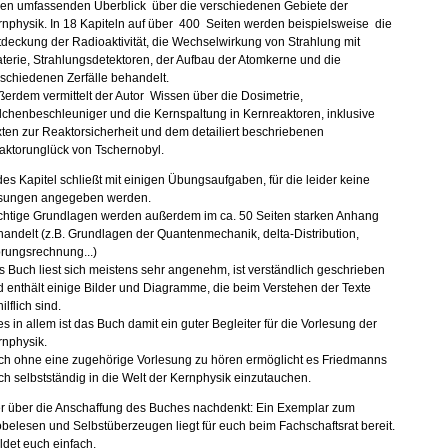
nen umfassenden Überblick über die verschiedenen Gebiete der
nphysik. In 18 Kapiteln auf über 400 Seiten werden beispielsweise die
deckung der Radioaktivität, die Wechselwirkung von Strahlung mit
erie, Strahlungsdetektoren, der Aufbau der Atomkerne und die
schiedenen Zerfälle behandelt.
erdem vermittelt der Autor Wissen über die Dosimetrie,
lchenbeschleuniger und die Kernspaltung in Kernreaktoren, inklusive
ten zur Reaktorsicherheit und dem detailiert beschriebenen
aktorunglück von Tschernobyl.
es Kapitel schließt mit einigen Übungsaufgaben, für die leider keine
sungen angegeben werden.
chtige Grundlagen werden außerdem im ca. 50 Seiten starken Anhang
andelt (z.B. Grundlagen der Quantenmechanik, delta-Distribution,
rungsrechnung...)
 Buch liest sich meistens sehr angenehm, ist verständlich geschrieben
 enthält einige Bilder und Diagramme, die beim Verstehen der Texte
ilflich sind.
es in allem ist das Buch damit ein guter Begleiter für die Vorlesung der
rnphysik.
ch ohne eine zugehörige Vorlesung zu hören ermöglicht es Friedmanns
h selbstständig in die Welt der Kernphysik einzutauchen.
r über die Anschaffung des Buches nachdenkt: Ein Exemplar zum
belesen und Selbstüberzeugen liegt für euch beim Fachschaftsrat bereit.
det euch einfach.