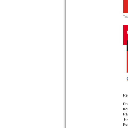
Tut
Re
Das
Kon
Ra
Hi
Ker