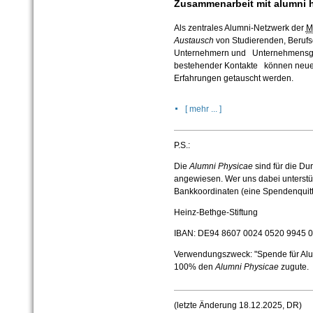
Zusammenarbeit mit alumni 
Als zentrales Alumni-Netzwerk der
M
Austausch
von Studierenden, Berufse
Unternehmern und Unternehmensgrü
bestehender Kontakte können neu
Erfahrungen getauscht werden.
[ mehr ... ]
P.S.:
Die
Alumni Physicae
sind für die Du
angewiesen. Wer uns dabei unterstüt
Bankkoordinaten (eine Spendenquitt
Heinz-Bethge-Stiftung
IBAN: DE94 8607 0024 0520 9945 
Verwendungszweck: "Spende für Al
100% den
Alumni Physicae
zugute.
(letzte Änderung 18.12.2025, DR)